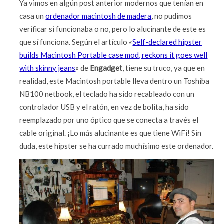
Ya vimos en algún post anterior modernos que tenían en
casa un
ordenador macintosh de madera
, no pudimos
verificar si funcionaba o no, pero lo alucinante de este es
que sí funciona. Según el artículo «
Self-declared hipster
builds Macintosh Portable case mod, reckons it goes well
with skinny jeans
» de
Engadget
, tiene su truco, ya que en
realidad, este Macintosh portable lleva dentro un Toshiba
NB100 netbook, el teclado ha sido recableado con un
controlador USB y el ratón, en vez de bolita, ha sido
reemplazado por uno óptico que se conecta a través el
cable original. ¡Lo más alucinante es que tiene WiFi! Sin
duda, este hipster se ha currado muchísimo este ordenador.