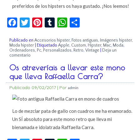
preferidos de los hipsters os haya gustado. ¡Nos leemos!
Facebook
Twitter
Pinterest
Tumblr
WhatsApp
Compartir
Publicado en
Accesorios hipster
,
Fotos antiguas
,
Imágenes hipster
,
Moda hipster
|
Etiquetado
Apple
,
Custom
,
Hipster
,
Mac
,
Moda
,
Ordenadores
,
Pc
,
Personalizados
,
Retro
,
Vintage
|
Deja un
comentario
Os atreveríais a llevar este mono
que lleva Raffaella Carra?
Publicado
09/02/2017
|
Por
admin
Lo de mezclar pata de gallo con cuadros me ha enamorado.
Un SÍ absoluto para este mono retro que lleva mi
bienamada e idolatrada Raffaella Carra.