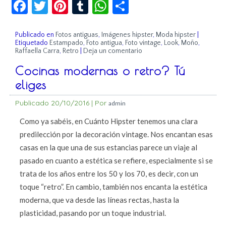
Facebook
Twitter
Pinterest
Tumblr
WhatsApp
Compartir
Publicado en
Fotos antiguas
,
Imágenes hipster
,
Moda hipster
|
Etiquetado
Estampado
,
Foto antigua
,
Foto vintage
,
Look
,
Moño
,
Raffaella Carra
,
Retro
|
Deja un comentario
Cocinas modernas o retro? Tú
eliges
Publicado
20/10/2016
|
Por
admin
Como ya sabéis, en Cuánto Hipster tenemos una clara
predilección por la decoración vintage. Nos encantan esas
casas en la que una de sus estancias parece un viaje al
pasado en cuanto a estética se refiere, especialmente si se
trata de los años entre los 50 y los 70, es decir, con un
toque “retro”. En cambio, también nos encanta la estética
moderna, que va desde las líneas rectas, hasta la
plasticidad, pasando por un toque industrial.