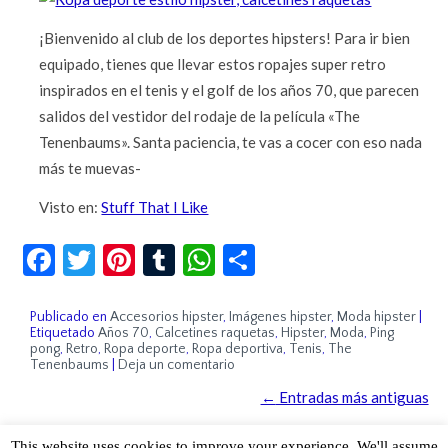
¡Bienvenido al club de los deportes hipsters! Para ir bien
equipado, tienes que llevar estos ropajes super retro
inspirados en el tenis y el golf de los años 70, que parecen
salidos del vestidor del rodaje de la película «The
Tenenbaums». Santa paciencia, te vas a cocer con eso nada
más te muevas-
Visto en:
Stuff That I Like
Facebook
Twitter
Pinterest
Tumblr
WhatsApp
Compartir
Publicado en
Accesorios hipster
,
Imágenes hipster
,
Moda hipster
|
Etiquetado
Años 70
,
Calcetines raquetas
,
Hipster
,
Moda
,
Ping
pong
,
Retro
,
Ropa deporte
,
Ropa deportiva
,
Tenis
,
The
Tenenbaums
|
Deja un comentario
←
Entradas más antiguas
This website uses cookies to improve your experience. We'll assume