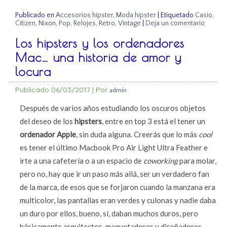
Publicado en
Accesorios hipster
,
Moda hipster
|
Etiquetado
Casio
,
Citizen
,
Nixon
,
Pop
,
Relojes
,
Retro
,
Vintage
|
Deja un comentario
Los hipsters y los ordenadores
Mac… una historia de amor y
locura
Publicado
06/03/2017
|
Por
admin
Después de varios años estudiando los oscuros objetos
del deseo de los
hipsters
, entre en top 3 está el tener un
ordenador Apple
, sin duda alguna. Creerás que lo más
cool
es tener el último Macbook Pro Air Light Ultra Feather e
irte a una cafetería o a un espacio de
coworking
para molar,
pero no, hay que ir un paso más allá, ser un verdadero fan
de la marca, de esos que se forjaron cuando la manzana era
multicolor, las pantallas eran verdes y culonas y nadie daba
un duro por ellos, bueno, sí, daban muchos duros, pero
básicamente arquitectos, maquetadores y diseñadores.