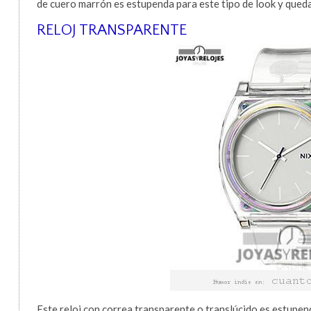
de cuero marrón es estupenda para este tipo de look y queda
RELOJ TRANSPARENTE
Este reloj con correa transparente o translúcido es estupend