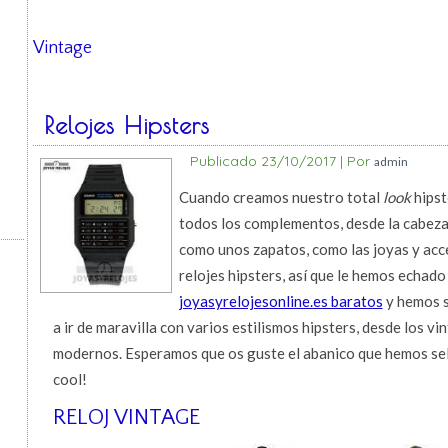
Vintage
Relojes Hipsters
Publicado
23/10/2017
|
Por
admin
Cuando creamos nuestro total
look
hipst
todos los complementos, desde la cabeza 
como unos zapatos, como las joyas y acce
relojes hipsters, así que le hemos echado
joyasyrelojesonline.es baratos
y hemos s
a ir de maravilla con varios estilismos hipsters, desde los v
modernos. Esperamos que os guste el abanico que hemos sel
cool!
RELOJ VINTAGE