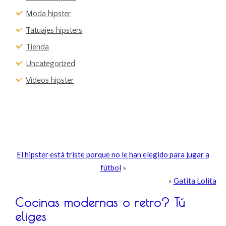
Moda hipster
Tatuajes hipsters
Tienda
Uncategorized
Vídeos hipster
El hipster está triste porque no le han elegido para jugar a
fútbol
»
«
Gatita Lolita
Cocinas modernas o retro? Tú
eliges