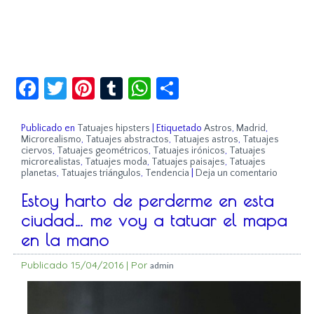
Facebook
Twitter
Pinterest
Tumblr
WhatsApp
Compartir
Publicado en
Tatuajes hipsters
|
Etiquetado
Astros
,
Madrid
,
Microrealismo
,
Tatuajes abstractos
,
Tatuajes astros
,
Tatuajes
ciervos
,
Tatuajes geométricos
,
Tatuajes irónicos
,
Tatuajes
microrealistas
,
Tatuajes moda
,
Tatuajes paisajes
,
Tatuajes
planetas
,
Tatuajes triángulos
,
Tendencia
|
Deja un comentario
Estoy harto de perderme en esta
ciudad… me voy a tatuar el mapa
en la mano
Publicado
15/04/2016
|
Por
admin