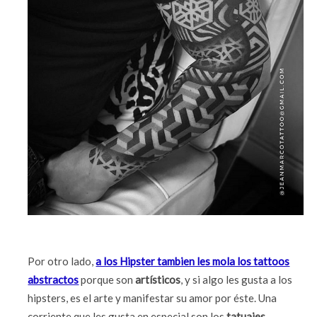
Por otro lado,
a los Hipster tambien les mola los tattoos
abstractos
porque son
artísticos
, y si algo les gusta a los
hipsters, es el arte y manifestar su amor por éste. Una
corriente que les gusta en especial son los
tatuajes