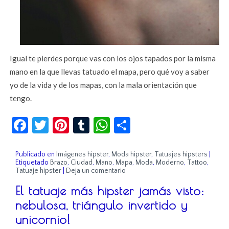
Igual te pierdes porque vas con los ojos tapados por la misma
mano en la que llevas tatuado el mapa, pero qué voy a saber
yo de la vida y de los mapas, con la mala orientación que
tengo.
Facebook
Twitter
Pinterest
Tumblr
WhatsApp
Compartir
Publicado en
Imágenes hipster
,
Moda hipster
,
Tatuajes hipsters
|
Etiquetado
Brazo
,
Ciudad
,
Mano
,
Mapa
,
Moda
,
Moderno
,
Tattoo
,
Tatuaje hipster
|
Deja un comentario
El tatuaje más hipster jamás visto:
nebulosa, triángulo invertido y
unicornio!