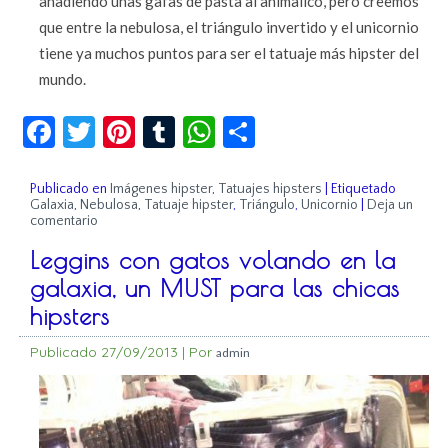
añadiendo unas gafas de pasta al animalico, pero creemos
que entre la nebulosa, el triángulo invertido y el unicornio
tiene ya muchos puntos para ser el tatuaje más hipster del
mundo.
Facebook
Twitter
Pinterest
Tumblr
WhatsApp
Compartir
Publicado en
Imágenes hipster
,
Tatuajes hipsters
|
Etiquetado
Galaxia
,
Nebulosa
,
Tatuaje hipster
,
Triángulo
,
Unicornio
|
Deja un
comentario
Leggins con gatos volando en la
galaxia, un MUST para las chicas
hipsters
Publicado
27/09/2013
|
Por
admin