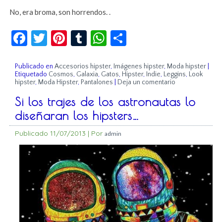
No, era broma, son horrendos. .
Facebook
Twitter
Pinterest
Tumblr
WhatsApp
Compartir
Publicado en
Accesorios hipster
,
Imágenes hipster
,
Moda hipster
|
Etiquetado
Cosmos
,
Galaxia
,
Gatos
,
Hipster
,
Indie
,
Leggins
,
Look
hipster
,
Moda Hipster
,
Pantalones
|
Deja un comentario
Si los trajes de los astronautas lo
diseñaran los hipsters…
Publicado
11/07/2013
|
Por
admin