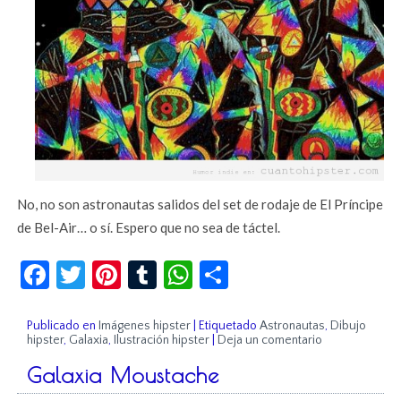
No, no son astronautas salidos del set de rodaje de El Príncipe
de Bel-Air… o sí. Espero que no sea de táctel.
Facebook
Twitter
Pinterest
Tumblr
WhatsApp
Compartir
Publicado en
Imágenes hipster
|
Etiquetado
Astronautas
,
Dibujo
hipster
,
Galaxia
,
Ilustración hipster
|
Deja un comentario
Galaxia Moustache