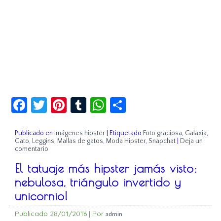
Facebook
Twitter
Pinterest
Tumblr
WhatsApp
Compartir
Publicado en
Imágenes hipster
|
Etiquetado
Foto graciosa
,
Galaxia
,
Gato
,
Leggins
,
Mallas de gatos
,
Moda Hipster
,
Snapchat
|
Deja un
comentario
El tatuaje más hipster jamás visto:
nebulosa, triángulo invertido y
unicornio!
Publicado
28/01/2016
|
Por
admin