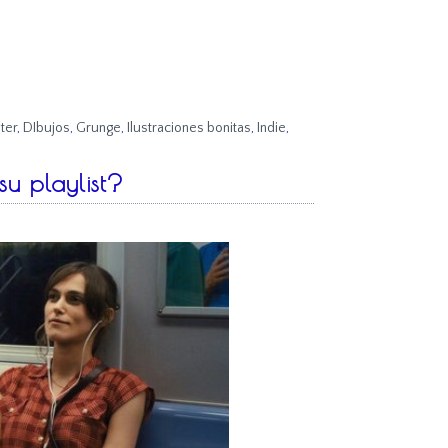
ter
,
DIbujos
,
Grunge
,
Ilustraciones bonitas
,
Indie
,
u playlist?