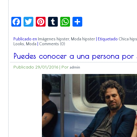
Facebook
Twitter
Pinterest
Tumblr
WhatsApp
Compartir
Publicado en
Imágenes hipster
,
Moda hipster
|
Etiquetado
Chica hips
Looks
,
Moda
|
Comments (0)
Puedes conocer a una persona por s
Publicado
29/01/2016
|
Por
admin