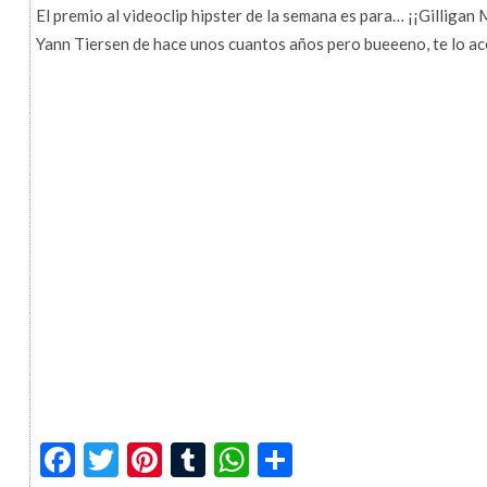
El premio al videoclip hipster de la semana es para… ¡¡Gillig
Yann Tiersen de hace unos cuantos años pero bueeeno, te lo a
Facebook
Twitter
Pinterest
Tumblr
WhatsApp
Compartir