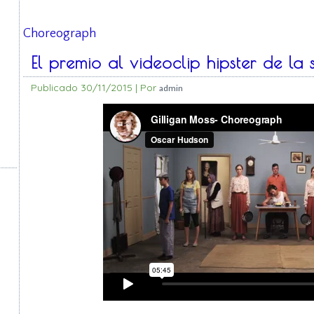
Choreograph
El premio al videoclip hipster de l
Publicado
30/11/2015
|
Por
admin