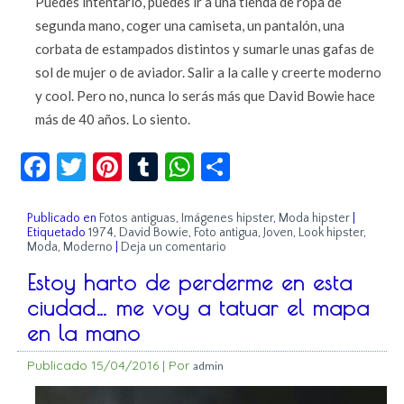
Puedes intentarlo, puedes ir a una tienda de ropa de
segunda mano, coger una camiseta, un pantalón, una
corbata de estampados distintos y sumarle unas gafas de
sol de mujer o de aviador. Salir a la calle y creerte moderno
y cool. Pero no, nunca lo serás más que David Bowie hace
más de 40 años. Lo siento.
Facebook
Twitter
Pinterest
Tumblr
WhatsApp
Compartir
Publicado en
Fotos antiguas
,
Imágenes hipster
,
Moda hipster
|
Etiquetado
1974
,
David Bowie
,
Foto antigua
,
Joven
,
Look hipster
,
Moda
,
Moderno
|
Deja un comentario
Estoy harto de perderme en esta
ciudad… me voy a tatuar el mapa
en la mano
Publicado
15/04/2016
|
Por
admin