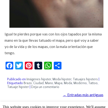
Igual te pierdes porque vas con los ojos tapados por la misma
mano en la que llevas tatuado el mapa, pero qué voy a saber
yo de la vida y de los mapas, con la mala orientación que
tengo.
Facebook
Twitter
Pinterest
Tumblr
WhatsApp
Compartir
Publicado en
Imágenes hipster
,
Moda hipster
,
Tatuajes hipsters
|
Etiquetado
Brazo
,
Ciudad
,
Mano
,
Mapa
,
Moda
,
Moderno
,
Tattoo
,
Tatuaje hipster
|
Deja un comentario
←
Entradas más antiguas
This website uses cookies to improve your experience. We'll assume