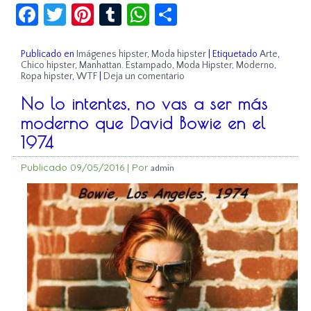
Facebook
Twitter
Pinterest
Tumblr
WhatsApp
Compartir
Publicado en
Imágenes hipster
,
Moda hipster
|
Etiquetado
Arte
,
Chico hipster
,
Manhattan. Estampado
,
Moda Hipster
,
Moderno
,
Ropa hipster
,
WTF
|
Deja un comentario
No lo intentes, no vas a ser más
moderno que David Bowie en el
1974
Publicado
09/05/2016
|
Por
admin