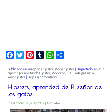
Facebook
Twitter
Pinterest
Tumblr
WhatsApp
Compartir
Publicado en
Imágenes hipster
,
Moda hipster
|
Etiquetado
Abuelo
hipster
,
Jersey
,
Moda Hipster
,
Moderno
,
OK
,
Tortugas ninja
,
Yayohipster
|
Deja un comentario
Hipsters, aprended de El señor de
los gatos
Publicado
30/01/2017
|
Por
admin