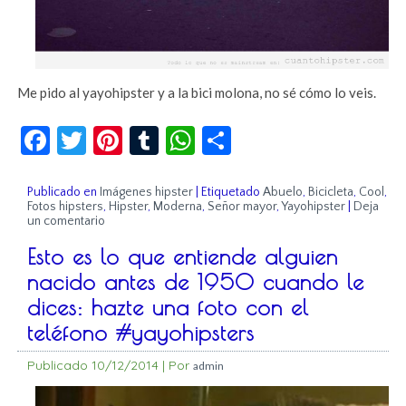
Me pido al yayohipster y a la bici molona, no sé cómo lo veis.
Facebook
Twitter
Pinterest
Tumblr
WhatsApp
Compartir
Publicado en
Imágenes hipster
|
Etiquetado
Abuelo
,
Bicicleta
,
Cool
,
Fotos hipsters
,
Hipster
,
Moderna
,
Señor mayor
,
Yayohipster
|
Deja
un comentario
Esto es lo que entiende alguien
nacido antes de 1950 cuando le
dices: hazte una foto con el
teléfono #yayohipsters
Publicado
10/12/2014
|
Por
admin