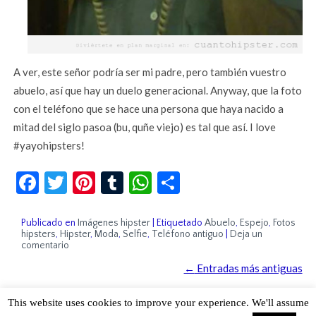
A ver, este señor podría ser mi padre, pero también vuestro
abuelo, así que hay un duelo generacional. Anyway, que la foto
con el teléfono que se hace una persona que haya nacido a
mitad del siglo pasoa (bu, quñe viejo) es tal que así. I love
#yayohipsters!
Facebook
Twitter
Pinterest
Tumblr
WhatsApp
Compartir
Publicado en
Imágenes hipster
|
Etiquetado
Abuelo
,
Espejo
,
Fotos
hipsters
,
Hipster
,
Moda
,
Selfie
,
Teléfono antiguo
|
Deja un
comentario
←
Entradas más antiguas
This website uses cookies to improve your experience. We'll assume
Sobre Cuánto Hipster | Aviso legal |
Contacto