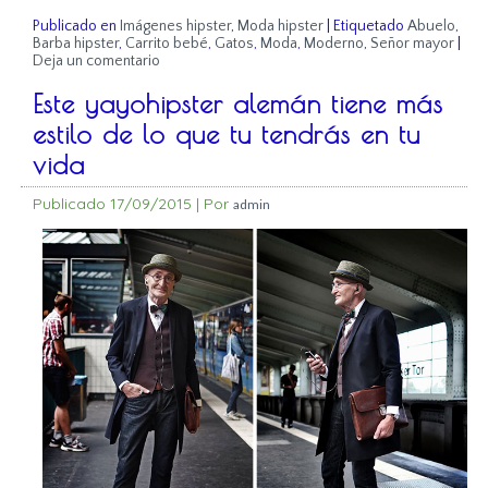
Publicado en
Imágenes hipster
,
Moda hipster
|
Etiquetado
Abuelo
,
Barba hipster
,
Carrito bebé
,
Gatos
,
Moda
,
Moderno
,
Señor mayor
|
Deja un comentario
Este yayohipster alemán tiene más
estilo de lo que tu tendrás en tu
vida
Publicado
17/09/2015
|
Por
admin