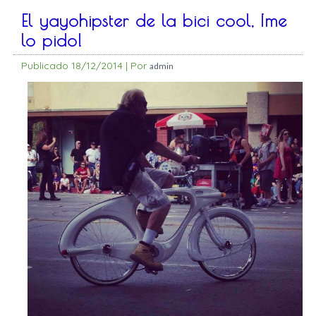
El yayohipster de la bici cool, ¡me
lo pido!
Publicado
18/12/2014
|
Por
admin