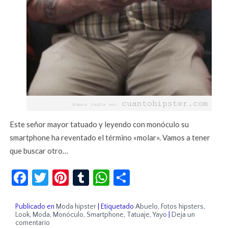
Este señor mayor tatuado y leyendo con monóculo su
smartphone ha reventado el término «molar». Vamos a tener
que buscar otro…
Facebook
Twitter
Pinterest
Tumblr
WhatsApp
Compartir
Publicado en
Moda hipster
|
Etiquetado
Abuelo
,
Fotos hipsters
,
Look
,
Moda
,
Monóculo
,
Smartphone
,
Tatuaje
,
Yayo
|
Deja un
comentario