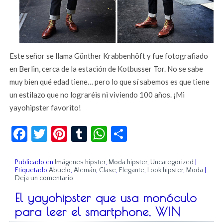
Este señor se llama Günther Krabbenhöft y fue fotografiado
en Berlin, cerca de la estación de Kotbusser Tor. No se sabe
muy bien qué edad tiene… pero lo que sí sabemos es que tiene
un estilazo que no lograréis ni viviendo 100 años. ¡Mi
yayohipster favorito!
Facebook
Twitter
Pinterest
Tumblr
WhatsApp
Compartir
Publicado en
Imágenes hipster
,
Moda hipster
,
Uncategorized
|
Etiquetado
Abuelo
,
Alemán
,
Clase
,
Elegante
,
Look hipster
,
Moda
|
Deja un comentario
El yayohipster que usa monóculo
para leer el smartphone, WIN