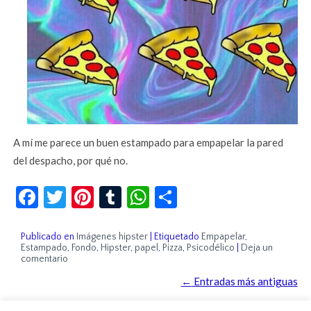
A mí me parece un buen estampado para empapelar la pared
del despacho, por qué no.
Facebook
Twitter
Pinterest
Tumblr
WhatsApp
Compartir
Publicado en
Imágenes hipster
|
Etiquetado
Empapelar
,
Estampado
,
Fondo
,
Hipster
,
papel
,
Pizza
,
Psicodélico
|
Deja un
comentario
←
Entradas más antiguas