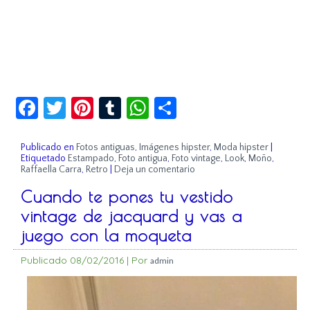
Facebook
Twitter
Pinterest
Tumblr
WhatsApp
Compartir
Publicado en
Fotos antiguas
,
Imágenes hipster
,
Moda hipster
|
Etiquetado
Estampado
,
Foto antigua
,
Foto vintage
,
Look
,
Moño
,
Raffaella Carra
,
Retro
|
Deja un comentario
Cuando te pones tu vestido
vintage de jacquard y vas a
juego con la moqueta
Publicado
08/02/2016
|
Por
admin