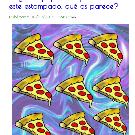
este estampado, qué os parece?
Publicado
08/09/2015
|
Por
admin