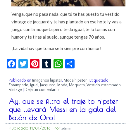
Venga, que no pasa nada, que tú te has puesto tu vestido
vintage de jacquard y te has plantado en ese hotel y vas a
juego con la moqueta pero te da igual, te lo tomas con
humor y te tiras al suelo, aunque tengas 70 años.
¡La vida hay que tomársela siempre con humor!
Facebook
Twitter
Pinterest
Tumblr
WhatsApp
Compartir
Publicado en
Imágenes hipster
,
Moda hipster
|
Etiquetado
Estampado
,
igual
,
Jacquard
,
Moda
,
Moqueta
,
Vestido estampado
,
Vintage
|
Deja un comentario
Ay, que se filtra el traje to hipster
que llevará Messi en la gala del
Balón de Oro!
Publicado
11/01/2016
|
Por
admin