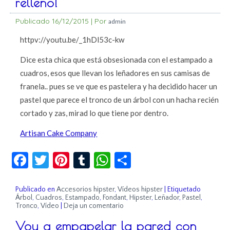
relleno!
Publicado
16/12/2015
|
Por
admin
httpv://youtu.be/_1hDl53c-kw
Dice esta chica que está obsesionada con el estampado a
cuadros, esos que llevan los leñadores en sus camisas de
franela.. pues se ve que es pastelera y ha decidido hacer un
pastel que parece el tronco de un árbol con un hacha recién
cortado y zas, mirad lo que tiene por dentro.
Artisan Cake Company
Facebook
Twitter
Pinterest
Tumblr
WhatsApp
Compartir
Publicado en
Accesorios hipster
,
Vídeos hipster
|
Etiquetado
Árbol
,
Cuadros
,
Estampado
,
Fondant
,
Hipster
,
Leñador
,
Pastel
,
Tronco
,
Vídeo
|
Deja un comentario
Voy a empapelar la pared con