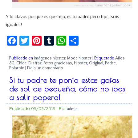
Y lo clavas porque es que hija, es tu padre pero fijo, ¡sois
iguales!
Facebook
Twitter
Pinterest
Tumblr
WhatsApp
Compartir
Publicado en
Imágenes hipster
,
Moda hipster
|
Etiquetado
Años
80
,
Chica
,
Disfraz
,
Fotos graciosas
,
Hipster
,
Original
,
Padre
,
Polaroid
|
Deja un comentario
Si tu padre te ponía estas gafas
de sol de pequeña, cómo no ibas
a salir popera!
Publicado
05/03/2015
|
Por
admin