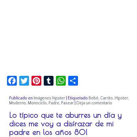
Facebook
Twitter
Pinterest
Tumblr
WhatsApp
Compartir
Publicado en
Imágenes hipster
|
Etiquetado
Bebé
,
Carrito
,
Hipster
,
Moderno
,
Monociclo
,
Padre
,
Pasear
|
Deja un comentario
Lo típico que te aburres un día y
dices me voy a disfrazar de mi
padre en los años 80!