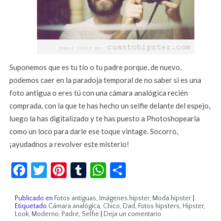
Suponemos que es tu tío o tu padre porque, de nuevo,
podemos caer en la paradoja temporal de no saber si es una
foto antigua o eres tú con una cámara analógica recién
comprada, con la que te has hecho un selfie delante del espejo,
luego la has digitalizado y te has puesto a Photoshopearla
como un loco para darle ese toque vintage. Socorro,
¡ayudadnos a revolver este misterio!
Facebook
Twitter
Pinterest
Tumblr
WhatsApp
Compartir
Publicado en
Fotos antiguas
,
Imágenes hipster
,
Moda hipster
|
Etiquetado
Cámara analógica
,
Chico
,
Dad
,
Fotos hipsters
,
Hipster
,
Look
,
Moderno
,
Padre
,
Selfie
|
Deja un comentario