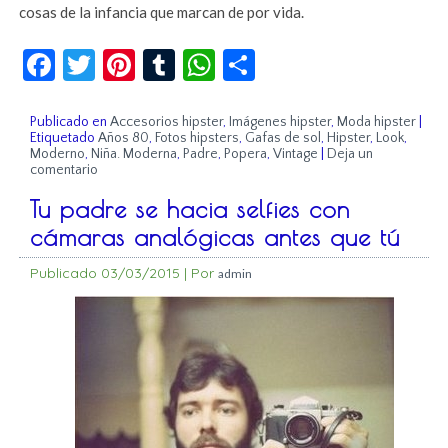
cosas de la infancia que marcan de por vida.
Facebook
Twitter
Pinterest
Tumblr
WhatsApp
Compartir
Publicado en
Accesorios hipster
,
Imágenes hipster
,
Moda hipster
|
Etiquetado
Años 80
,
Fotos hipsters
,
Gafas de sol
,
Hipster
,
Look
,
Moderno
,
Niña. Moderna
,
Padre
,
Popera
,
Vintage
|
Deja un
comentario
Tu padre se hacia selfies con
cámaras analógicas antes que tú
Publicado
03/03/2015
|
Por
admin