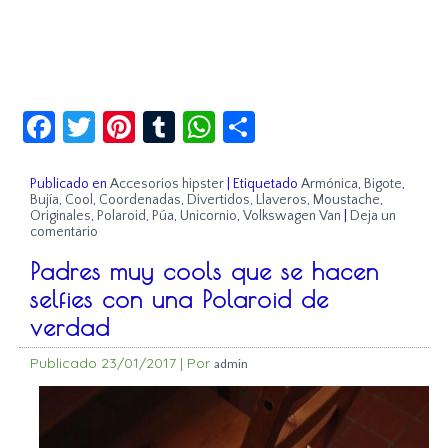
Facebook
Twitter
Pinterest
Tumblr
WhatsApp
Compartir
Publicado en
Accesorios hipster
|
Etiquetado
Armónica
,
Bigote
,
Bujía
,
Cool
,
Coordenadas
,
Divertidos
,
Llaveros
,
Moustache
,
Originales
,
Polaroid
,
Púa
,
Unicornio
,
Volkswagen Van
|
Deja un
comentario
Padres muy cools que se hacen
selfies con una Polaroid de
verdad
Publicado
23/01/2017
|
Por
admin