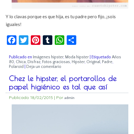
Y lo clavas porque es que hija, es tu padre pero fijo, ¡sois
iguales!
Facebook
Twitter
Pinterest
Tumblr
WhatsApp
Compartir
Publicado en
Imágenes hipster
,
Moda hipster
|
Etiquetado
Años
80
,
Chica
,
Disfraz
,
Fotos graciosas
,
Hipster
,
Original
,
Padre
,
Polaroid
|
Deja un comentario
Chez le hipster, el portarollos de
papel higiénico es tal que así
Publicado
18/02/2015
|
Por
admin