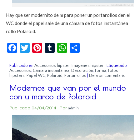
Hay que ser modernito de m para poner un portarollos den el
WC donde el papel sale de una cámara de fotos instantánea
rollo Polaroid.
Facebook
Twitter
Pinterest
Tumblr
WhatsApp
Compartir
Publicado en
Accesorios hipster
,
Imágenes hipster
|
Etiquetado
Accesorios
,
Cámara instantánea
,
Decoración
,
Forma
,
Fotos
hipsters
,
Papel WC
,
Polaroid
,
Portarrollos
|
Deja un comentario
Modernos que van por el mundo
con u marco de Polaroid
Publicado
04/04/2014
|
Por
admin