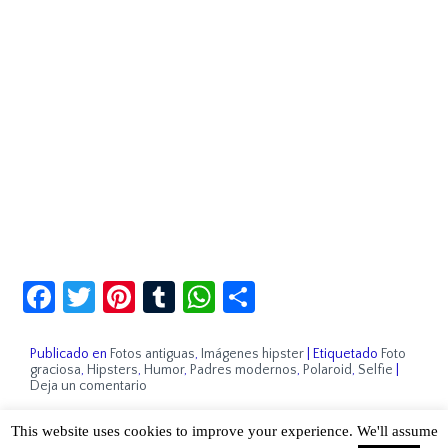
Facebook
Twitter
Pinterest
Tumblr
WhatsApp
Compartir
Publicado en
Fotos antiguas
,
Imágenes hipster
|
Etiquetado
Foto
graciosa
,
Hipsters
,
Humor
,
Padres modernos
,
Polaroid
,
Selfie
|
Deja un comentario
This website uses cookies to improve your experience. We'll assume
Sobre Cuánto Hipster | Aviso legal |
Contacto