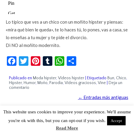
Lo típico que ves a un chico con un moñito hipster y piensas:
«mira qué bien le queda», te lo haces tú, lo pones, vas a casa, se
lo enseñas a tu mujer y te pide el divorcio.
Di NO al moñito modernito.
Facebook
Twitter
Pinterest
Tumblr
WhatsApp
Compartir
Publicado en
Moda hipster
,
Vídeos hipster
|
Etiquetado
Bun
,
Chico
,
Hipster
,
Humor
,
Moño
,
Parodia
,
Vídeos graciosos
,
Vine
|
Deja un
comentario
←
Entradas más antiguas
This website uses cookies to improve your experience. We'll assume
Sobre Cuánto Hipster | Aviso legal |
Contacto
you're ok with this, but you can opt-out if you wish.
Accept
Read More
Cuánto Hipster © 2015. Todos los derechos reservados