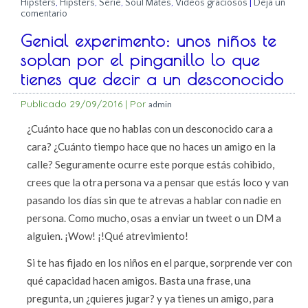
Hipsters
,
Hipsters
,
Serie
,
Soul Mates
,
Vídeos graciosos
|
Deja un
comentario
Genial experimento: unos niños te
soplan por el pinganillo lo que
tienes que decir a un desconocido
Publicado
29/09/2016
|
Por
admin
¿Cuánto hace que no hablas con un desconocido cara a
cara? ¿Cuánto tiempo hace que no haces un amigo en la
calle? Seguramente ocurre este porque estás cohibido,
crees que la otra persona va a pensar que estás loco y van
pasando los días sin que te atrevas a hablar con nadie en
persona. Como mucho, osas a enviar un tweet o un DM a
alguien. ¡Wow! ¡!Qué atrevimiento!
Si te has fijado en los niños en el parque, sorprende ver con
qué capacidad hacen amigos. Basta una frase, una
pregunta, un ¿quieres jugar? y ya tienes un amigo, para