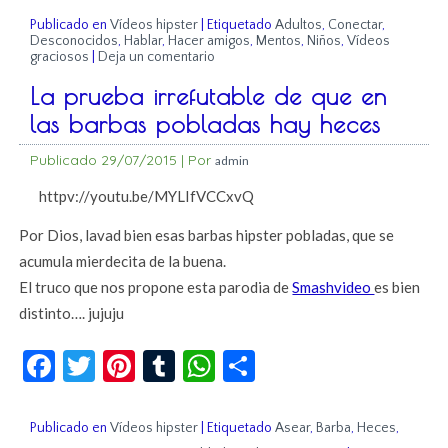
Publicado en
Vídeos hipster
|
Etiquetado
Adultos
,
Conectar
,
Desconocidos
,
Hablar
,
Hacer amigos
,
Mentos
,
Niños
,
Vídeos
graciosos
|
Deja un comentario
La prueba irrefutable de que en
las barbas pobladas hay heces
Publicado
29/07/2015
|
Por
admin
httpv://youtu.be/MYLIfVCCxvQ
Por Dios, lavad bien esas barbas hipster pobladas, que se
acumula mierdecita de la buena.
El truco que nos propone esta parodia de
Smashvideo
es bien
distinto…. jujuju
Facebook
Twitter
Pinterest
Tumblr
WhatsApp
Compartir
Publicado en
Vídeos hipster
|
Etiquetado
Asear
,
Barba
,
Heces
,