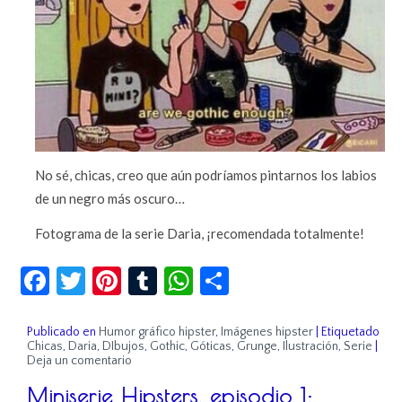
No sé, chicas, creo que aún podríamos pintarnos los labios
de un negro más oscuro…
Fotograma de la serie Daria, ¡recomendada totalmente!
Facebook
Twitter
Pinterest
Tumblr
WhatsApp
Compartir
Publicado en
Humor gráfico hipster
,
Imágenes hipster
|
Etiquetado
Chicas
,
Daria
,
DIbujos
,
Gothic
,
Góticas
,
Grunge
,
Ilustración
,
Serie
|
Deja un comentario
Miniserie Hipsters, episodio 1: