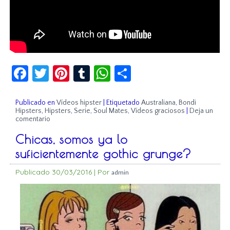
Facebook
Twitter
Pinterest
Tumblr
WhatsApp
Compartir
Publicado en
Vídeos hipster
|
Etiquetado
Australiana
,
Bondi
Hipsters
,
Hipsters
,
Serie
,
Soul Mates
,
Vídeos graciosos
|
Deja un
comentario
Chicas, somos ya lo
suficientemente gothic grunge?
Publicado
30/03/2016
|
Por
admin