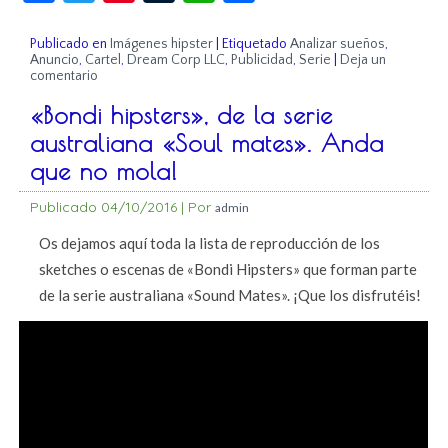
Publicado en
Imágenes hipster
|
Etiquetado
Analizar sueños
,
Anuncio
,
Cartel
,
Dream Corp LLC
,
Publicidad
,
Serie
|
Deja un
comentario
«Bondi hipsters», de la serie
australiana «Soul mates». Anda
que no mola!
Publicado
04/10/2016
|
Por
admin
Os dejamos aquí toda la lista de reproducción de los
sketches o escenas de «Bondi Hipsters» que forman parte
de la serie australiana «Sound Mates». ¡Que los disfrutéis!