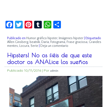
Facebook
Twitter
Pinterest
Tumblr
WhatsApp
Compartir
Publicado en
Humor gráfico hipster
,
Imágenes hipster
|
Etiquetado
Allen Ginsberg
,
beatnik
,
Daria
,
Fotograma
,
Frase graciosa
,
Grandes
mentes
,
Locura
,
Serie
|
Deja un comentario
Hipsters! No os fiéis de que este
doctor os ANALice los sueños
Publicado
10/11/2016
|
Por
admin