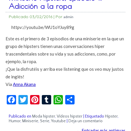
Adicción a la ropa
Publicado
03/02/2016
|
Por
admin
httpv://youtu.be/WU1oYJuy89g
Este es el primero de 3 episodios de una miniserie en la que un
grupo de hipsters tienen unas conversaciones hiper
trascendentales sobre su vida y sus adicciones, como, por
ejemplo, la ropa.
¡Que la disfrutéis y arriba ese listening que os veo muy justos
de inglés!
Vía
Anna Akana
Facebook
Twitter
Pinterest
Tumblr
WhatsApp
Compartir
Publicado en
Moda hipster
,
Vídeos hipster
|
Etiquetado
Hipster
,
Humor
,
Miniserie
,
Serie
,
Youtube
|
Deja un comentario
←
Entradas más antiguas