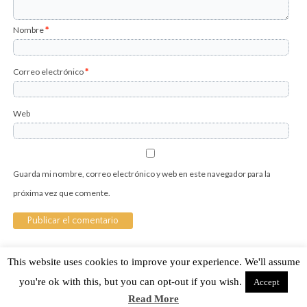
Nombre
*
Correo electrónico
*
Web
Guarda mi nombre, correo electrónico y web en este navegador para la
próxima vez que comente.
This website uses cookies to improve your experience. We'll assume
Sobre Cuánto Hipster | Aviso legal |
Contacto
you're ok with this, but you can opt-out if you wish.
Accept
Read More
Cuánto Hipster © 2015. Todos los derechos reservados