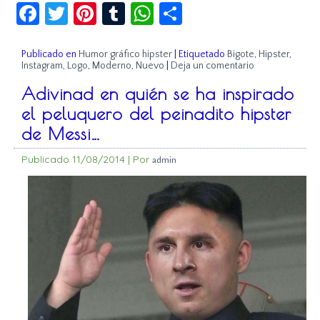
Facebook
Twitter
Pinterest
Tumblr
WhatsApp
Compartir
Publicado en
Humor gráfico hipster
|
Etiquetado
Bigote
,
Hipster
,
Instagram
,
Logo
,
Moderno
,
Nuevo
|
Deja un comentario
Adivinad en quién se ha inspirado
el peluquero del peinadito hipster
de Messi…
Publicado
11/08/2014
|
Por
admin