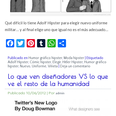
Qué difícil lo tiene Adolf Hipster para elegir nuevo uniforme
militar… y al final elige uno que igual no es el más adecuado…
Facebook
Twitter
Pinterest
Tumblr
WhatsApp
Compartir
Publicado en
Humor gráfico hipster
,
Moda hipster
|
Etiquetado
Adolf Hipster
,
Cómic hipster
,
Elegir
,
Hitler Hipster
,
Humor gráfico
hipster
,
Nuevo
,
Uniforme
,
Viñeta
|
Deja un comentario
Lo que ven diseñadores VS lo que
ve el resto de la humanidad
Publicado
10/06/2012
|
Por
admin