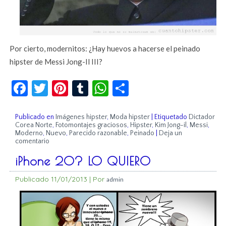
Por cierto, modernitos: ¿Hay huevos a hacerse el peinado
hipster de Messi Jong-Il III?
Facebook
Twitter
Pinterest
Tumblr
WhatsApp
Compartir
Publicado en
Imágenes hipster
,
Moda hipster
|
Etiquetado
Dictador
Corea Norte
,
Fotomontajes graciosos
,
Hipster
,
Kim Jong-il
,
Messi
,
Moderno
,
Nuevo
,
Parecido razonable
,
Peinado
|
Deja un
comentario
iPhone 20? LO QUIERO
Publicado
11/01/2013
|
Por
admin