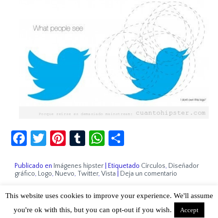
Facebook
Twitter
Pinterest
Tumblr
WhatsApp
Compartir
Publicado en
Imágenes hipster
|
Etiquetado
Círculos
,
Diseñador
gráfico
,
Logo
,
Nuevo
,
Twitter
,
Vista
|
Deja un comentario
This website uses cookies to improve your experience. We'll assume
Sobre Cuánto Hipster | Aviso legal |
Contacto
you're ok with this, but you can opt-out if you wish.
Accept