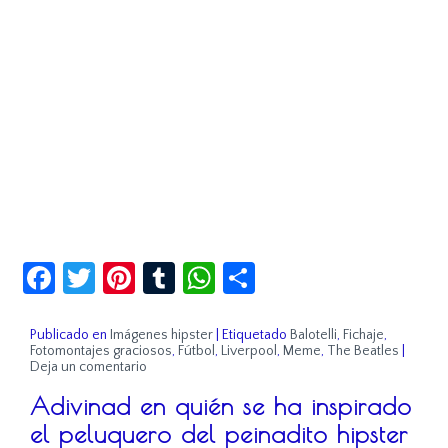
Facebook
Twitter
Pinterest
Tumblr
WhatsApp
Compartir
Publicado en
Imágenes hipster
|
Etiquetado
Balotelli
,
Fichaje
,
Fotomontajes graciosos
,
Fútbol
,
Liverpool
,
Meme
,
The Beatles
|
Deja un comentario
Adivinad en quién se ha inspirado
el peluquero del peinadito hipster