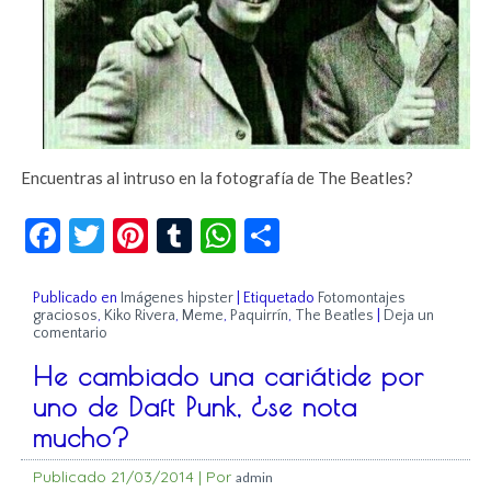
Encuentras al intruso en la fotografía de The Beatles?
Facebook
Twitter
Pinterest
Tumblr
WhatsApp
Compartir
Publicado en
Imágenes hipster
|
Etiquetado
Fotomontajes
graciosos
,
Kiko Rivera
,
Meme
,
Paquirrín
,
The Beatles
|
Deja un
comentario
He cambiado una cariátide por
uno de Daft Punk, ¿se nota
mucho?
Publicado
21/03/2014
|
Por
admin