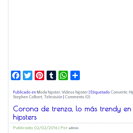
Facebook
Twitter
Pinterest
Tumblr
WhatsApp
Compartir
Publicado en
Moda hipster
,
Vídeos hipster
|
Etiquetado
Convertir
,
Hi
Stephen Colbert
,
Televisión
|
Comments (0)
Corona de trenza, lo más trendy en
hipsters
Publicado
02/02/2016
|
Por
admin