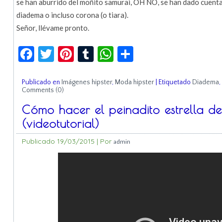
se han aburrido del moñito samurai, OH NO, se han dado cuenta
diadema o incluso corona (o tiara).
Señor, llévame pronto.
Facebook
Twitter
Pinterest
Tumblr
WhatsApp
Compartir
Publicado en
Imágenes hipster
,
Moda hipster
|
Etiquetado
Diadema
,
Comments (0)
Cómo hacer el peinadito estrella d
(videotutorial)
Publicado
19/03/2015
|
Por
admin