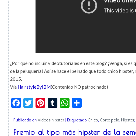
¿Por qué no incluir videotutoriales en este blog? ¡Venga, si es q
de la peluquería! Así se hace el peinado que todo chico hipster
2015.
Vía
HairstyleByIBM
(Contenido NO patrocinado)
Facebook
Twitter
Pinterest
Tumblr
WhatsApp
Compartir
Publicado en
Vídeos hipster
|
Etiquetado
Chico
,
Corte pelo
,
Hipster
,
Premio al tipo más hipster de la se