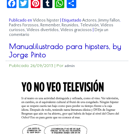
Facebook
Twitter
Pinterest
Tumblr
WhatsApp
Compartir
Publicado en
Vídeos hipster
|
Etiquetado
Actores
,
Jimmy Fallon
,
Padres Forzosos
,
Remember
,
Reunidos
,
Televisión
,
Vídeos
curiosos
,
Vídeos divertidos
,
Vídeos graciosos
|
Deja un
comentario
Manualilustrado para hipsters, by
Jorge Pinto
Publicado
26/09/2013
|
Por
admin