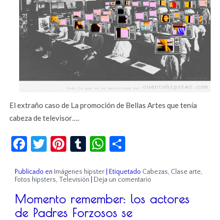
El extraño caso de La promoción de Bellas Artes que tenía
cabeza de televisor….
Facebook
Twitter
Pinterest
Tumblr
WhatsApp
Compartir
Publicado en
Imágenes hipster
|
Etiquetado
Cabezas
,
Clase arte
,
Fotos hipsters
,
Televisión
|
Deja un comentario
Momento remember: los actores
de Padres Forzosos se