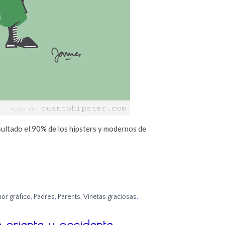
ultado el 90% de los hipsters y modernos de
or gráfico
,
Padres
,
Parents
,
Viñetas graciosas
,
e oriente y occidente