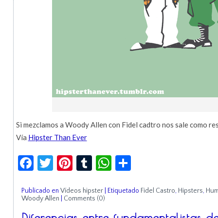
Si mezclamos a Woody Allen con Fidel cadtro nos sale como res
Vía
Hipster Than Ever
Facebook
Twitter
Pinterest
Tumblr
WhatsApp
Compartir
Publicado en
Vídeos hipster
|
Etiquetado
Fidel Castro
,
Hipsters
,
Hum
Woody Allen
|
Comments (0)
Diferencias entre fundamentalistas d