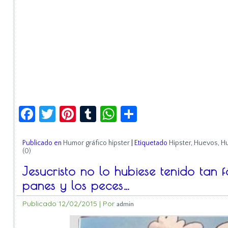
Facebook
Twitter
Pinterest
Tumblr
WhatsApp
Compartir
Publicado en
Humor gráfico hipster
|
Etiquetado
Hipster
,
Huevos
,
Hu
(0)
Jesucristo no lo hubiese tenido tan 
panes y los peces…
Publicado
12/02/2015
|
Por
admin