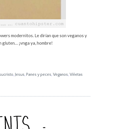
llowers modernitos. Le dirían que son veganos y
sin gluten… ¡vnga ya, hombre!
sucristo
,
Jesus
,
Panes y peces
,
Veganos
,
Viñetas