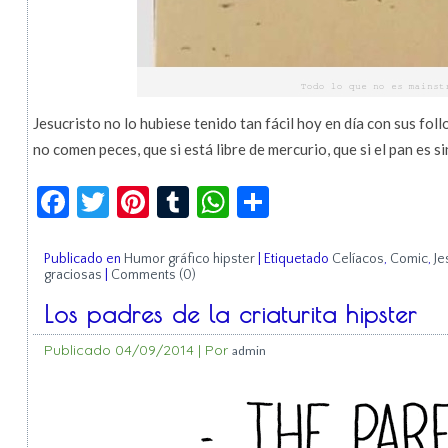
Jesucristo no lo hubiese tenido tan fácil hoy en día con sus fo
no comen peces, que si está libre de mercurio, que si el pan es 
Facebook
Twitter
Pinterest
Tumblr
WhatsApp
Compartir
Publicado en
Humor gráfico hipster
|
Etiquetado
Celíacos
,
Comic
,
Je
graciosas
|
Comments (0)
Los padres de la criaturita hipster
Publicado
04/09/2014
|
Por
admin