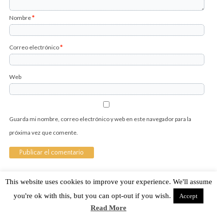
Nombre
*
Correo electrónico
*
Web
Guarda mi nombre, correo electrónico y web en este navegador para la
próxima vez que comente.
This website uses cookies to improve your experience. We'll assume
Sobre Cuánto Hipster | Aviso legal |
Contacto
you're ok with this, but you can opt-out if you wish.
Accept
Cuánto Hipster © 2015. Todos los derechos reservados
Read More