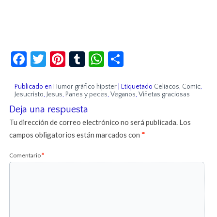
Facebook
Twitter
Pinterest
Tumblr
WhatsApp
Compartir
Publicado en
Humor gráfico hipster
|
Etiquetado
Celíacos
,
Comic
,
Jesucristo
,
Jesus
,
Panes y peces
,
Veganos
,
Viñetas graciosas
Deja una respuesta
Tu dirección de correo electrónico no será publicada.
Los
campos obligatorios están marcados con
*
Comentario
*