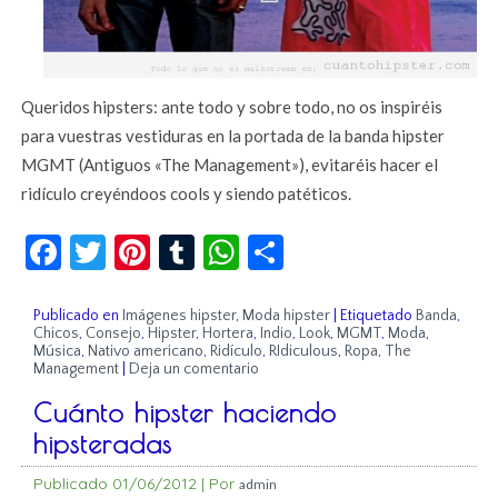
Queridos hipsters: ante todo y sobre todo, no os inspiréis
para vuestras vestiduras en la portada de la banda hipster
MGMT (Antiguos «The Management»), evitaréis hacer el
ridículo creyéndoos cools y siendo patéticos.
Facebook
Twitter
Pinterest
Tumblr
WhatsApp
Compartir
Publicado en
Imágenes hipster
,
Moda hipster
|
Etiquetado
Banda
,
Chicos
,
Consejo
,
Hipster
,
Hortera
,
Indio
,
Look
,
MGMT
,
Moda
,
Música
,
Nativo americano
,
Ridículo
,
RIdiculous
,
Ropa
,
The
Management
|
Deja un comentario
Cuánto hipster haciendo
hipsteradas
Publicado
01/06/2012
|
Por
admin