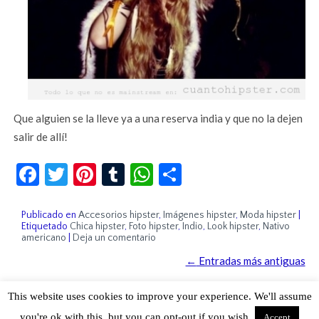
Que alguien se la lleve ya a una reserva india y que no la dejen
salir de allí!
Facebook
Twitter
Pinterest
Tumblr
WhatsApp
Compartir
Publicado en
Accesorios hipster
,
Imágenes hipster
,
Moda hipster
|
Etiquetado
Chica hipster
,
Foto hipster
,
Indio
,
Look hipster
,
Nativo
americano
|
Deja un comentario
←
Entradas más antiguas
This website uses cookies to improve your experience. We'll assume
Sobre Cuánto Hipster | Aviso legal |
Contacto
you're ok with this, but you can opt-out if you wish.
Accept