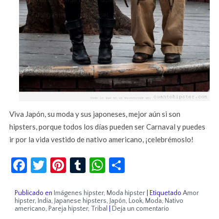
Viva Japón, su moda y sus japoneses, mejor aún si son
hipsters, porque todos los días pueden ser Carnaval y puedes
ir por la vida vestido de nativo americano, ¡celebrémoslo!
Facebook
Twitter
Pinterest
Tumblr
WhatsApp
Compartir
Publicado en
Imágenes hipster
,
Moda hipster
|
Etiquetado
Amor
hipster
,
India
,
Japanese hipsters
,
Japón
,
Look
,
Moda
,
Nativo
americano
,
Pareja hipster
,
Tribal
|
Deja un comentario