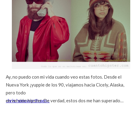
Ay, no puedo con mi vida cuando veo estas fotos. Desde el
Nueva York ¡yuppie de los 90, viajamos hacia Cicely, Alaska,
pero todo
chris hemsworth pene
en versión hipster. De verdad, estos dos me han superado…