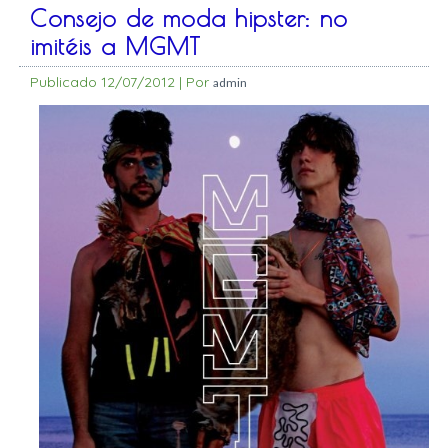
Consejo de moda hipster: no
imitéis a MGMT
Publicado
12/07/2012
|
Por
admin