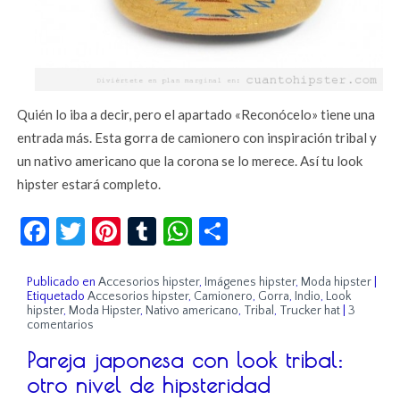
Quién lo iba a decir, pero el apartado «Reconócelo» tiene una
entrada más. Esta gorra de camionero con inspiración tribal y
un nativo americano que la corona se lo merece. Así tu look
hipster estará completo.
Facebook
Twitter
Pinterest
Tumblr
WhatsApp
Compartir
Publicado en
Accesorios hipster
,
Imágenes hipster
,
Moda hipster
|
Etiquetado
Accesorios hipster
,
Camionero
,
Gorra
,
Indio
,
Look
hipster
,
Moda Hipster
,
Nativo americano
,
Tribal
,
Trucker hat
|
3
comentarios
Pareja japonesa con look tribal:
otro nivel de hipsteridad