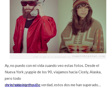
Ay, no puedo con mi vida cuando veo estas fotos. Desde el
Nueva York ¡yuppie de los 90, viajamos hacia Cicely, Alaska,
pero todo
chris hemsworth pene
en versión hipster. De verdad, estos dos me han superado…