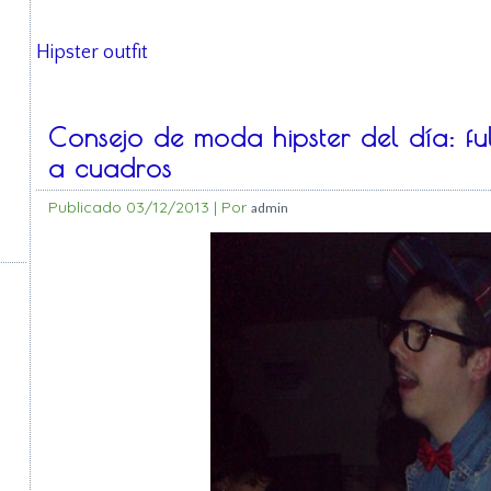
Hipster outfit
Consejo de moda hipster del día: ful
a cuadros
Publicado
03/12/2013
|
Por
admin