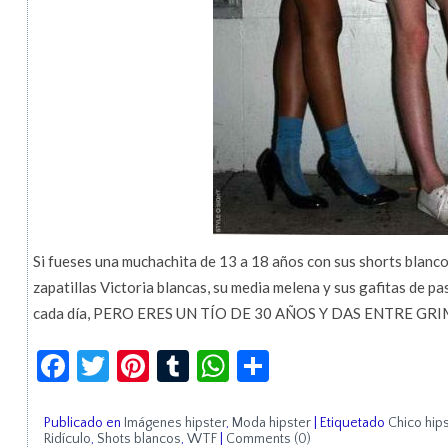
Si fueses una muchachita de 13 a 18 años con sus shorts blancos
zapatillas Victoria blancas, su media melena y sus gafitas de pa
cada día, PERO ERES UN TÍO DE 30 AÑOS Y DAS ENTRE GRIM
Facebook
Twitter
Pinterest
Tumblr
WhatsApp
Compartir
Publicado en
Imágenes hipster
,
Moda hipster
|
Etiquetado
Chico hips
Ridículo
,
Shots blancos
,
WTF
|
Comments (0)