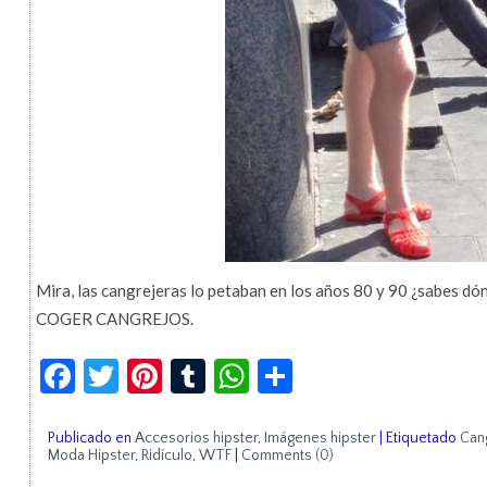
Mira, las cangrejeras lo petaban en los años 80 y 90 ¿sabes dó
COGER CANGREJOS.
Facebook
Twitter
Pinterest
Tumblr
WhatsApp
Compartir
Publicado en
Accesorios hipster
,
Imágenes hipster
|
Etiquetado
Can
Moda Hipster
,
Ridículo
,
WTF
|
Comments (0)