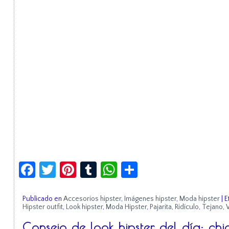
Facebook
Twitter
Pinterest
Tumblr
WhatsApp
Compartir
Publicado en
Accesorios hipster
,
Imágenes hipster
,
Moda hipster
|
E
Hipster outfit
,
Look hipster
,
Moda Hipster
,
Pajarita
,
Ridículo
,
Tejano
,
Consejo de look hipster del día: chi