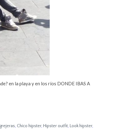
nde? en la playa y en los ríos DONDE IBAS A
grejeras
,
Chico hipster
,
Hipster outfit
,
Look hipster
,