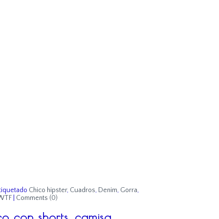
tiquetado
Chico hipster
,
Cuadros
,
Denim
,
Gorra
,
WTF
|
Comments (0)
co con shorts, camisa