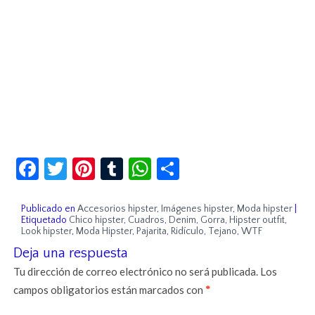
Facebook
Twitter
Pinterest
Tumblr
WhatsApp
Compartir
Publicado en
Accesorios hipster
,
Imágenes hipster
,
Moda hipster
|
Etiquetado
Chico hipster
,
Cuadros
,
Denim
,
Gorra
,
Hipster outfit
,
Look hipster
,
Moda Hipster
,
Pajarita
,
Ridículo
,
Tejano
,
WTF
Deja una respuesta
Tu dirección de correo electrónico no será publicada.
Los
campos obligatorios están marcados con
*