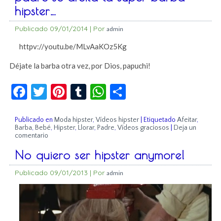
hipster…
Publicado
09/01/2014
|
Por
admin
httpv://youtu.be/MLvAaKOz5Kg
Déjate la barba otra vez, por Dios, papuchi!
Facebook
Twitter
Pinterest
Tumblr
WhatsApp
Compartir
Publicado en
Moda hipster
,
Vídeos hipster
|
Etiquetado
Afeitar
,
Barba
,
Bebé
,
Hipster
,
Llorar
,
Padre
,
Vídeos graciosos
|
Deja un
comentario
No quiero ser hipster anymore!
Publicado
09/01/2013
|
Por
admin