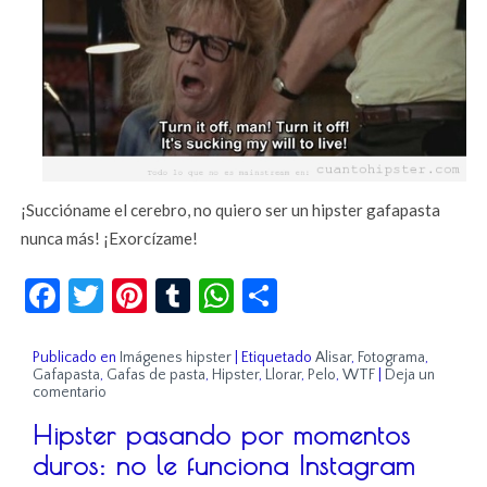
¡Succióname el cerebro, no quiero ser un hipster gafapasta
nunca más! ¡Exorcízame!
Facebook
Twitter
Pinterest
Tumblr
WhatsApp
Compartir
Publicado en
Imágenes hipster
|
Etiquetado
Alisar
,
Fotograma
,
Gafapasta
,
Gafas de pasta
,
Hipster
,
Llorar
,
Pelo
,
WTF
|
Deja un
comentario
Hipster pasando por momentos
duros: no le funciona Instagram