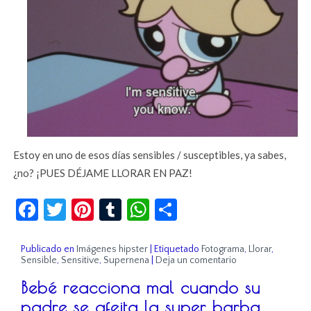
Estoy en uno de esos días sensibles / susceptibles, ya sabes,
¿no? ¡PUES DÉJAME LLORAR EN PAZ!
Facebook
Twitter
Pinterest
Tumblr
WhatsApp
Compartir
Publicado en
Imágenes hipster
|
Etiquetado
Fotograma
,
Llorar
,
Sensible
,
Sensitive
,
Supernena
|
Deja un comentario
Bebé reacciona mal cuando su
padre se afeita la super barba