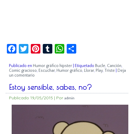
Facebook
Twitter
Pinterest
Tumblr
WhatsApp
Compartir
Publicado en
Humor gráfico hipster
|
Etiquetado
Bucle
,
Canción
,
Comic gracioso
,
Escuchar
,
Humor gráfico
,
Llorar
,
Play
,
Triste
|
Deja
un comentario
Estoy sensible, sabes, no?
Publicado
19/05/2015
|
Por
admin