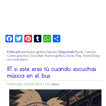
Facebook
Twitter
Pinterest
Tumblr
WhatsApp
Compartir
Publicado en
Humor gráfico hipster
|
Etiquetado
Bucle
,
Canción
,
Comic gracioso
,
Escuchar
,
Humor gráfico
,
Llorar
,
Play
,
Triste
|
Deja
un comentario
RT si este eres tú cuando escuchas
música en el bus
Publicado
06/04/2015
|
Por
admin