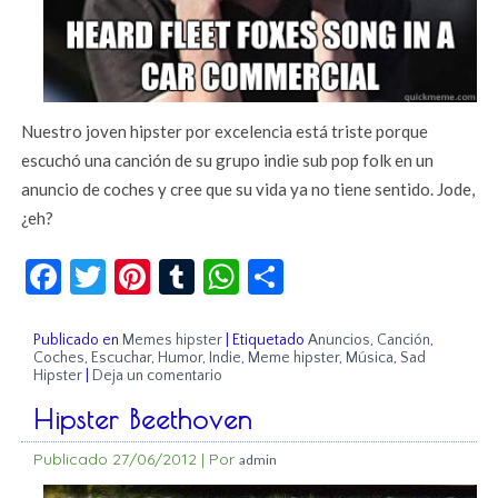
Nuestro joven hipster por excelencia está triste porque
escuchó una canción de su grupo indie sub pop folk en un
anuncio de coches y cree que su vida ya no tiene sentido. Jode,
¿eh?
Facebook
Twitter
Pinterest
Tumblr
WhatsApp
Compartir
Publicado en
Memes hipster
|
Etiquetado
Anuncios
,
Canción
,
Coches
,
Escuchar
,
Humor
,
Indie
,
Meme hipster
,
Música
,
Sad
Hipster
|
Deja un comentario
Hipster Beethoven
Publicado
27/06/2012
|
Por
admin