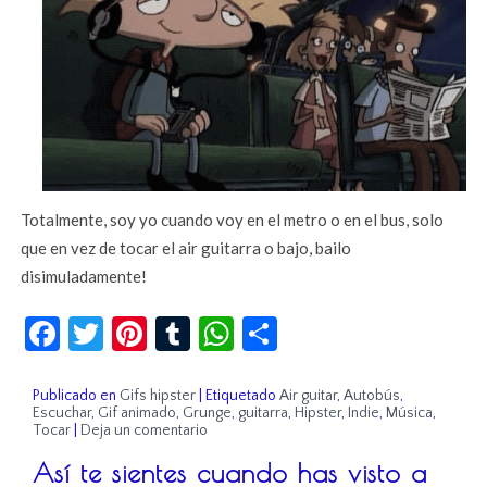
Totalmente, soy yo cuando voy en el metro o en el bus, solo
que en vez de tocar el air guitarra o bajo, bailo
disimuladamente!
Facebook
Twitter
Pinterest
Tumblr
WhatsApp
Compartir
Publicado en
Gifs hipster
|
Etiquetado
Air guitar
,
Autobús
,
Escuchar
,
Gif animado
,
Grunge
,
guitarra
,
Hipster
,
Indie
,
Música
,
Tocar
|
Deja un comentario
Así te sientes cuando has visto a