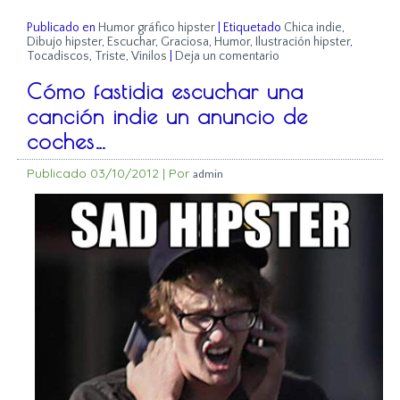
Publicado en
Humor gráfico hipster
|
Etiquetado
Chica indie
,
Dibujo hipster
,
Escuchar
,
Graciosa
,
Humor
,
Ilustración hipster
,
Tocadiscos
,
Triste
,
Vinilos
|
Deja un comentario
Cómo fastidia escuchar una
canción indie un anuncio de
coches…
Publicado
03/10/2012
|
Por
admin