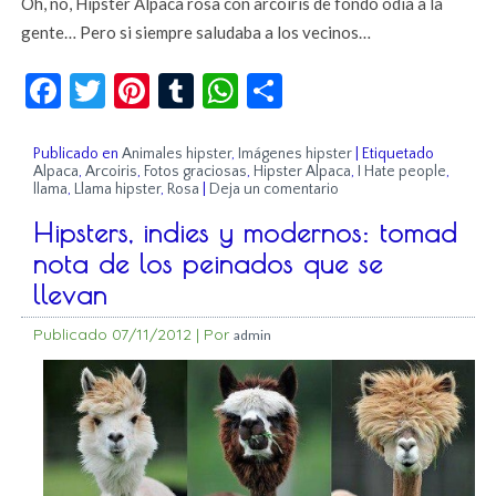
Oh, no, Hipster Alpaca rosa con arcoiris de fondo odia a la
gente… Pero si siempre saludaba a los vecinos…
Facebook
Twitter
Pinterest
Tumblr
WhatsApp
Compartir
Publicado en
Animales hipster
,
Imágenes hipster
|
Etiquetado
Alpaca
,
Arcoiris
,
Fotos graciosas
,
Hipster Alpaca
,
I Hate people
,
llama
,
Llama hipster
,
Rosa
|
Deja un comentario
Hipsters, indies y modernos: tomad
nota de los peinados que se
llevan
Publicado
07/11/2012
|
Por
admin