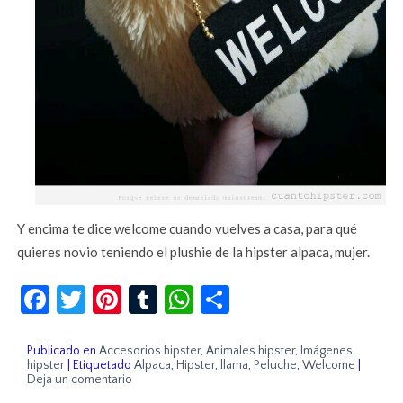
Y encima te dice welcome cuando vuelves a casa, para qué
quieres novio teniendo el plushie de la hipster alpaca, mujer.
Facebook
Twitter
Pinterest
Tumblr
WhatsApp
Compartir
Publicado en
Accesorios hipster
,
Animales hipster
,
Imágenes
hipster
|
Etiquetado
Alpaca
,
Hipster
,
llama
,
Peluche
,
Welcome
|
Deja un comentario