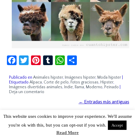
Facebook
Twitter
Pinterest
Tumblr
WhatsApp
Compartir
Publicado en
Animales hipster
,
Imágenes hipster
,
Moda hipster
|
Etiquetado
Alpaca
,
Corte de pelo
,
Fotos graciosas
,
Hipster
,
Imágenes divertidas animales
,
Indie
,
llama
,
Moderno
,
Peinado
|
Deja un comentario
←
Entradas más antiguas
This website uses cookies to improve your experience. We'll assume
Sobre Cuánto Hipster | Aviso legal |
Contacto
you're ok with this, but you can opt-out if you wish.
Accept
Read More
Cuánto Hipster © 2015. Todos los derechos reservados