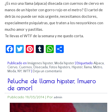
¿Es eso una llama (alpaca) disecada con cuernos de ciervo en
manos de un hipster con gorro rojo en el metro? El cartel de
detrás no puede ser más urgente, necesitamos doctores,
especialmente psiquiatras, que traten a los neoyorkinos con
mucho amor y pastillas.
Te llevas el WTF de la semana y me quedo corta.
Facebook
Twitter
Pinterest
Tumblr
WhatsApp
Compartir
Publicado en
Imágenes hipster
,
Moda hipster
|
Etiquetado
Alpaca
,
Ciervo
,
Cuernos
,
Disecada
,
Fotos hipsters
,
Hipster
,
llama
,
Metro
,
Moda
,
NY
,
WTF
|
Deja un comentario
Peluche de llama hipster, ¡muero
de amor!
Publicado
19/03/2014
|
Por
admin