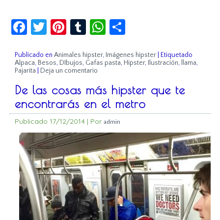
Facebook
Twitter
Pinterest
Tumblr
WhatsApp
Compartir
Publicado en
Animales hipster
,
Imágenes hipster
|
Etiquetado
Alpaca
,
Besos
,
DIbujos
,
Gafas pasta
,
Hipster
,
Ilustración
,
llama
,
Pajarita
|
Deja un comentario
De las cosas más hipster que te
encontrarás en el metro
Publicado
17/12/2014
|
Por
admin