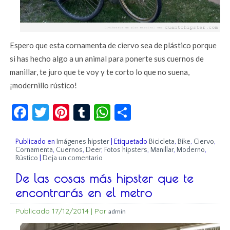
Espero que esta cornamenta de ciervo sea de plástico porque
si has hecho algo a un animal para ponerte sus cuernos de
manillar, te juro que te voy y te corto lo que no suena,
¡modernillo rústico!
Facebook
Twitter
Pinterest
Tumblr
WhatsApp
Compartir
Publicado en
Imágenes hipster
|
Etiquetado
Bicicleta
,
Bike
,
Ciervo
,
Cornamenta
,
Cuernos
,
Deer
,
Fotos hipsters
,
Manillar
,
Moderno
,
Rústico
|
Deja un comentario
De las cosas más hipster que te
encontrarás en el metro
Publicado
17/12/2014
|
Por
admin