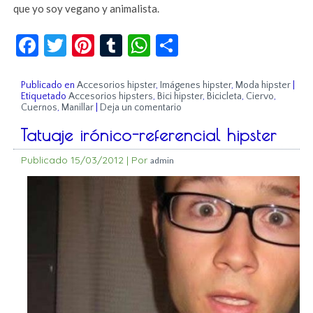
que yo soy vegano y animalista.
Facebook
Twitter
Pinterest
Tumblr
WhatsApp
Compartir
Publicado en
Accesorios hipster
,
Imágenes hipster
,
Moda hipster
|
Etiquetado
Accesorios hipsters
,
Bici hipster
,
Bicicleta
,
Ciervo
,
Cuernos
,
Manillar
|
Deja un comentario
Tatuaje irónico-referencial hipster
Publicado
15/03/2012
|
Por
admin