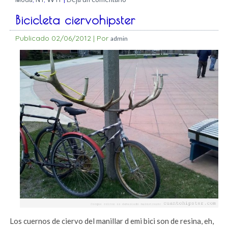
Moda
,
NY
,
WTF
|
Deja un comentario
Bicicleta ciervohipster
Publicado
02/06/2012
|
Por
admin
Los cuernos de ciervo del manillar d emi bici son de resina, eh,