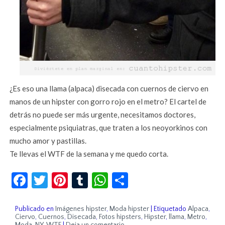
¿Es eso una llama (alpaca) disecada con cuernos de ciervo en
manos de un hipster con gorro rojo en el metro? El cartel de
detrás no puede ser más urgente, necesitamos doctores,
especialmente psiquiatras, que traten a los neoyorkinos con
mucho amor y pastillas.
Te llevas el WTF de la semana y me quedo corta.
Facebook
Twitter
Pinterest
Tumblr
WhatsApp
Compartir
Publicado en
Imágenes hipster
,
Moda hipster
|
Etiquetado
Alpaca
,
Ciervo
,
Cuernos
,
Disecada
,
Fotos hipsters
,
Hipster
,
llama
,
Metro
,