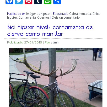
Publicado en
Imágenes hipster
|
Etiquetado
Cabra montesa
,
Chico
hipster
,
Cornamenta
,
Cuernos
|
Deja un comentario
Bici hipster nivel: cornamenta de
ciervo como manillar
Publicado
27/01/2015
|
Por
admin