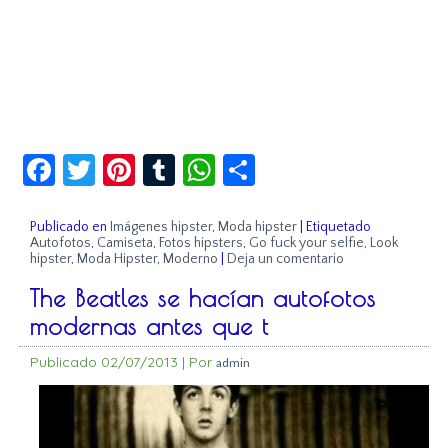
Facebook
Twitter
Pinterest
Tumblr
WhatsApp
Compartir
Publicado en
Imágenes hipster
,
Moda hipster
|
Etiquetado
Autofotos
,
Camiseta
,
Fotos hipsters
,
Go fuck your selfie
,
Look
hipster
,
Moda Hipster
,
Moderno
|
Deja un comentario
The Beatles se hacían autofotos
modernas antes que t
Publicado
02/07/2013
|
Por
admin