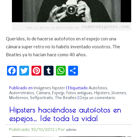
Queridos, lo de hacerse autofotos en el espejo con una
cámara super retro no lo habéis inventado vosotros. The
Beatles ya lo hacían hace como 40 años.
Facebook
Twitter
Pinterest
Tumblr
WhatsApp
Compartir
Publicado en
Imágenes hipster
|
Etiquetado
Autofotos
,
Autorretratos
,
Cámara
,
Espejp
,
Fotos antiguas
,
Hipsters
,
Jóvenes
,
Modernos
,
Selfportraits
,
The Beatles
|
Deja un comentario
Hipsters haciéndose autofotos en
espejos… ¡de toda la vida!
Publicado
30/10/2012
|
Por
admin