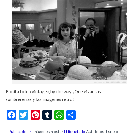
Bonita foto «vintage», by the way. ¡Que vivan las
sombrererías y las imágenes retro!
Facebook
Twitter
Pinterest
Tumblr
WhatsApp
Compartir
Publicado en
Imágenes hipster
|
Etiquetado
Autofotos
,
Espejo
,