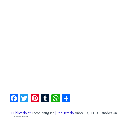
Facebook
Twitter
Pinterest
Tumblr
WhatsApp
Compartir
Publicado en
Fotos antiguas
|
Etiquetado
Años 50
,
EEUU
,
Estados Un