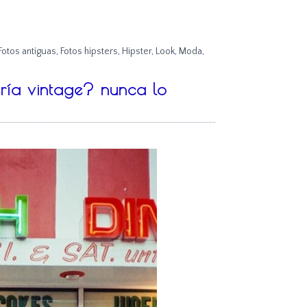
Fotos antiguas
,
Fotos hipsters
,
Hipster
,
Look
,
Moda
,
ería vintage? nunca lo