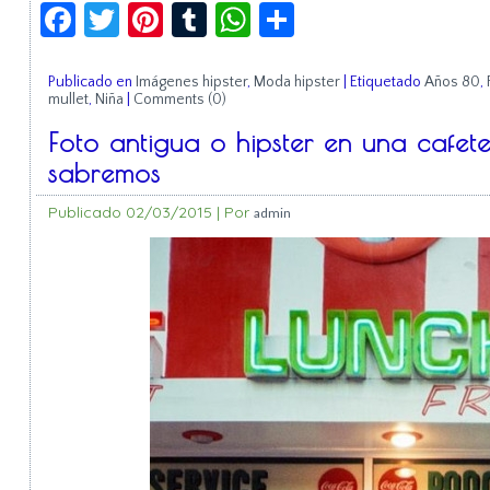
Facebook
Twitter
Pinterest
Tumblr
WhatsApp
Compartir
Publicado en
Imágenes hipster
,
Moda hipster
|
Etiquetado
Años 80
,
mullet
,
Niña
|
Comments (0)
Foto antigua o hipster en una cafet
sabremos
Publicado
02/03/2015
|
Por
admin