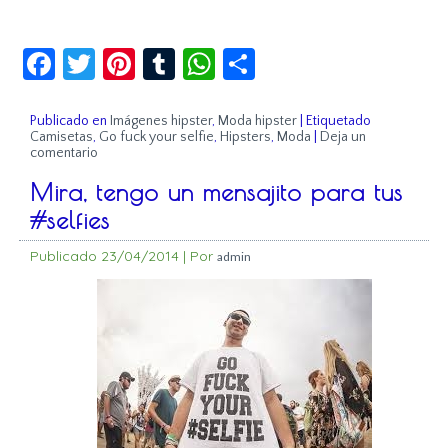
Facebook
Twitter
Pinterest
Tumblr
WhatsApp
Compartir
Publicado en
Imágenes hipster
,
Moda hipster
|
Etiquetado
Camisetas
,
Go fuck your selfie
,
Hipsters
,
Moda
|
Deja un
comentario
Mira, tengo un mensajito para tus
#selfies
Publicado
23/04/2014
|
Por
admin