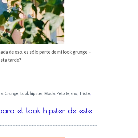
 nada de eso, es sólo parte de mi look grunge –
esta tarde?
da
,
Grunge
,
Look hipster
,
Moda
,
Peto tejano
,
Triste
,
ra el look hipster de este