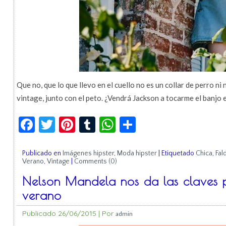
Que no, que lo que llevo en el cuello no es un collar de perro ni
vintage, junto con el peto. ¿Vendrá Jackson a tocarme el banjo 
Facebook
Twitter
Pinterest
Tumblr
WhatsApp
Compartir
Publicado en
Imágenes hipster
,
Moda hipster
|
Etiquetado
Chica
,
Fal
Verano
,
Vintage
|
Comments (0)
Nelson Mandela nos da las claves pa
verano
Publicado
26/06/2015
|
Por
admin