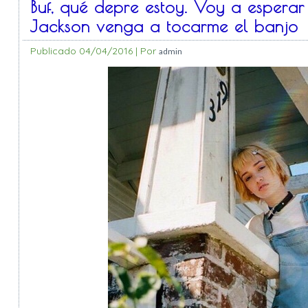
Buf, qué depre estoy. Voy a esperar
Jackson venga a tocarme el banjo
Publicado
04/04/2016
|
Por
admin