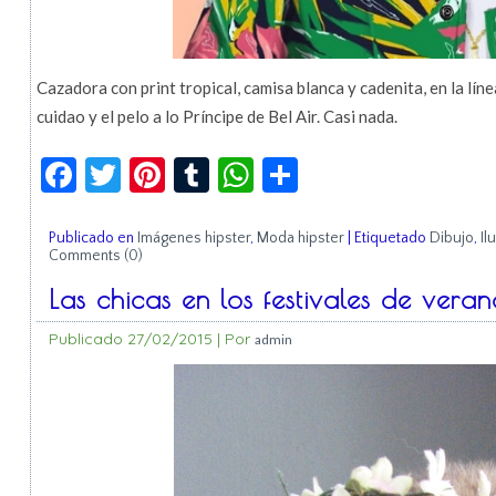
Cazadora con print tropical, camisa blanca y cadenita, en la líne
cuidao y el pelo a lo Príncipe de Bel Air. Casi nada.
Facebook
Twitter
Pinterest
Tumblr
WhatsApp
Compartir
Publicado en
Imágenes hipster
,
Moda hipster
|
Etiquetado
Dibujo
,
Il
Comments (0)
Las chicas en los festivales de veran
Publicado
27/02/2015
|
Por
admin