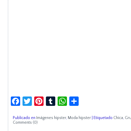
Facebook
Twitter
Pinterest
Tumblr
WhatsApp
Compartir
Publicado en
Imágenes hipster
,
Moda hipster
|
Etiquetado
Chica
,
Gr
Comments (0)