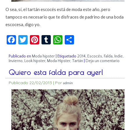
O sea, sí, el tartán escocés está de moda este año, pero
tampoco es necesario que te disfraces de padrino de una boda
escocesa, digo yo.
Facebook
Twitter
Pinterest
Tumblr
WhatsApp
Compartir
Publicado en
Moda hipster
|
Etiquetado
2014
,
Escocés
,
Falda
,
Indie
,
Invierno
,
Look hipster
,
Moda Hipster
,
Tartán
|
Deja un comentario
Quiero esta falda para ayer!
Publicado
22/02/2013
|
Por
admin