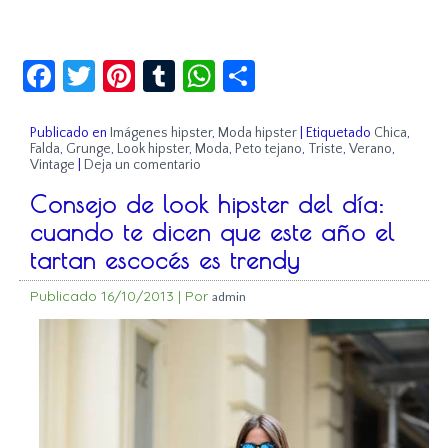
Facebook
Twitter
Pinterest
Tumblr
WhatsApp
Compartir
Publicado en
Imágenes hipster
,
Moda hipster
|
Etiquetado
Chica
,
Falda
,
Grunge
,
Look hipster
,
Moda
,
Peto tejano
,
Triste
,
Verano
,
Vintage
|
Deja un comentario
Consejo de look hipster del día:
cuando te dicen que este año el
tartan escocés es trendy
Publicado
16/10/2013
|
Por
admin