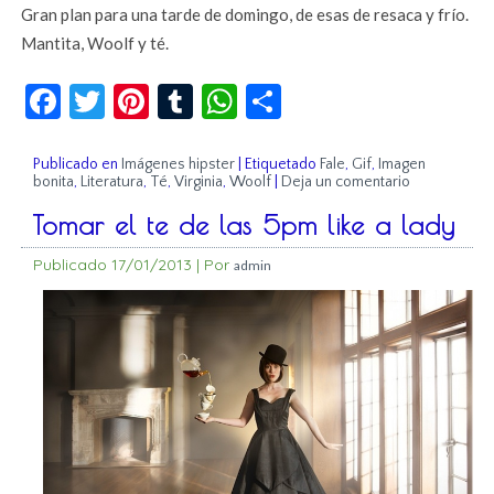
Gran plan para una tarde de domingo, de esas de resaca y frío.
Mantita, Woolf y té.
Facebook
Twitter
Pinterest
Tumblr
WhatsApp
Compartir
Publicado en
Imágenes hipster
|
Etiquetado
Fale
,
Gif
,
Imagen
bonita
,
Literatura
,
Té
,
Virginia
,
Woolf
|
Deja un comentario
Tomar el te de las 5pm like a lady
Publicado
17/01/2013
|
Por
admin