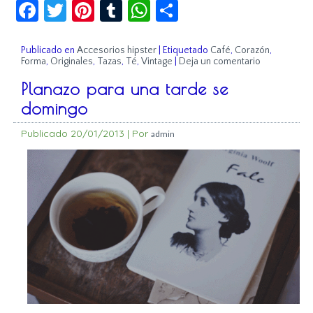
Facebook
Twitter
Pinterest
Tumblr
WhatsApp
Compartir
Publicado en
Accesorios hipster
|
Etiquetado
Café
,
Corazón
,
Forma
,
Originales
,
Tazas
,
Té
,
Vintage
|
Deja un comentario
Planazo para una tarde se
domingo
Publicado
20/01/2013
|
Por
admin