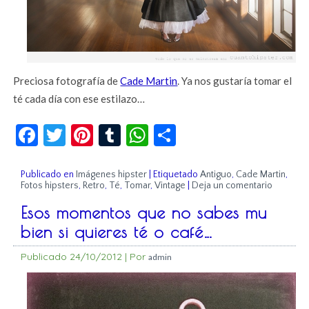
Preciosa fotografía de
Cade Martin
. Ya nos gustaría tomar el
té cada día con ese estilazo…
Facebook
Twitter
Pinterest
Tumblr
WhatsApp
Compartir
Publicado en
Imágenes hipster
|
Etiquetado
Antiguo
,
Cade Martin
,
Fotos hipsters
,
Retro
,
Té
,
Tomar
,
Vintage
|
Deja un comentario
Esos momentos que no sabes mu
bien si quieres té o café…
Publicado
24/10/2012
|
Por
admin