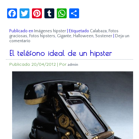
Facebook
Twitter
Pinterest
Tumblr
WhatsApp
Compartir
Publicado en
Imágenes hipster
|
Etiquetado
Calabaza
,
Fotos
graciosas
,
Fotos hipsters
,
Gigante
,
Halloween
,
Sostener
|
Deja un
comentario
El teléfono ideal de un hipster
Publicado
20/04/2012
|
Por
admin