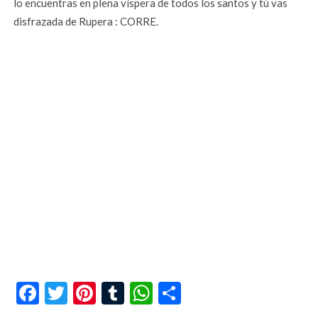
lo encuentras en plena víspera de todos los santos y tú vas
disfrazada de Rupera : CORRE.
Facebook
Twitter
Pinterest
Tumblr
WhatsApp
Compartir