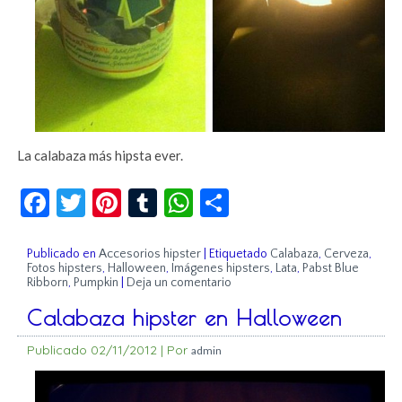
La calabaza más hipsta ever.
Facebook
Twitter
Pinterest
Tumblr
WhatsApp
Compartir
Publicado en
Accesorios hipster
|
Etiquetado
Calabaza
,
Cerveza
,
Fotos hipsters
,
Halloween
,
Imágenes hipsters
,
Lata
,
Pabst Blue
Ribborn
,
Pumpkin
|
Deja un comentario
Calabaza hipster en Halloween
Publicado
02/11/2012
|
Por
admin