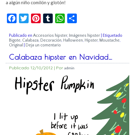
a algún niño comilón y glotón!
Facebook
Twitter
Pinterest
Tumblr
WhatsApp
Compartir
Publicado en
Accesorios hipster
,
Imágenes hipster
|
Etiquetado
Bigote
,
Calabaza
,
Decoración
,
Halloween
,
Hipster
,
Moustache
,
Original
|
Deja un comentario
Calabaza hipster en Navidad…
Publicado
12/10/2012
|
Por
admin