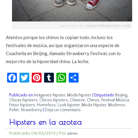
Atentos porque los chinos lo copian todo, incluso los
festivales de música, así que organizaron una especie de
Coachella en Beijing, llamado Strawberry Festival, con lo
mejorcito de la hipseridad china. La leche.
Facebook
Twitter
Pinterest
Tumblr
WhatsApp
Compartir
Publicado en
Imágenes hipster
,
Moda hipster
|
Etiquetado
Beijing
,
Chicas hipsters
,
Chicos hipsters
,
Chinese
,
Chinos
,
Festival Música
,
Fotos hipsters
,
Homeless
,
Look hipster
,
Moda Hipster
,
Moderno
,
Pekin
,
Strawberry
|
Deja un comentario
Hipsters en la azotea
Publicado
04/03/2013
|
Por
admin