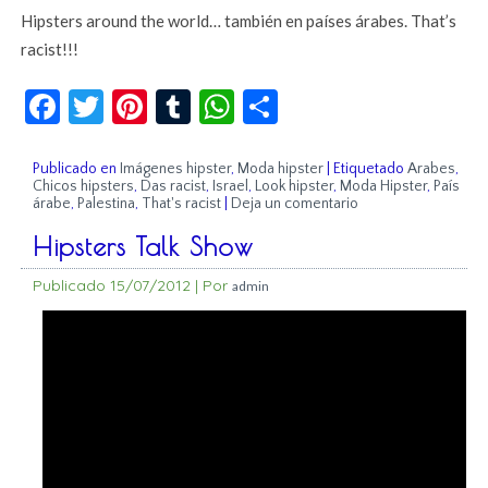
Hipsters around the world… también en países árabes. That’s
racist!!!
Facebook
Twitter
Pinterest
Tumblr
WhatsApp
Compartir
Publicado en
Imágenes hipster
,
Moda hipster
|
Etiquetado
Arabes
,
Chicos hipsters
,
Das racist
,
Israel
,
Look hipster
,
Moda Hipster
,
País
árabe
,
Palestina
,
That's racist
|
Deja un comentario
Hipsters Talk Show
Publicado
15/07/2012
|
Por
admin