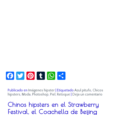
Facebook
Twitter
Pinterest
Tumblr
WhatsApp
Compartir
Publicado en
Imágenes hipster
|
Etiquetado
Azul pitufo
,
Chicos
hipsters
,
Moda
,
Photoshop
,
Piel
,
Retoque
|
Deja un comentario
Chinos hipsters en el Strawberry
Festival, el Coachella de Beijing