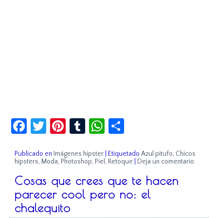
Facebook
Twitter
Pinterest
Tumblr
WhatsApp
Compartir
Publicado en
Imágenes hipster
|
Etiquetado
Azul pitufo
,
Chicos
hipsters
,
Moda
,
Photoshop
,
Piel
,
Retoque
|
Deja un comentario
Cosas que crees que te hacen
parecer cool pero no: el
chalequito