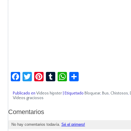
Facebook
Twitter
Pinterest
Tumblr
WhatsApp
Compartir
Publicado en
Vídeos hipster
|
Etiquetado
Bloquear
,
Bus
,
Chistosos
,
Vídeos graciosos
Comentarios
No hay comentarios todavía.
Sé el primero!