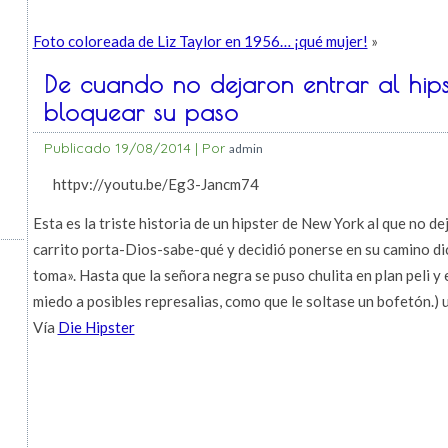
Foto coloreada de Liz Taylor en 1956… ¡qué mujer!
»
De cuando no dejaron entrar al hips
bloquear su paso
Publicado
19/08/2014
|
Por
admin
httpv://youtu.be/Eg3-Jancm74
Esta es la triste historia de un hipster de New York al que no d
carrito porta-Dios-sabe-qué y decidió ponerse en su camino dic
toma». Hasta que la señora negra se puso chulita en plan peli y 
miedo a posibles represalias, como que le soltase un bofetón.) u
Vía
Die Hipster