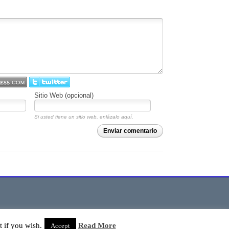
Sitio Web (opcional)
Si usted tiene un sitio web, enlázalo aquí.
Enviar comentario
 if you wish.
Read More
Accept