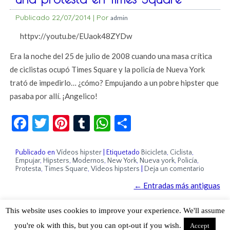
Publicado
22/07/2014
|
Por
admin
httpv://youtu.be/EUaok48ZYDw
Era la noche del 25 de julio de 2008 cuando una masa crítica
de ciclistas ocupó Times Square y la policía de Nueva York
trató de impedirlo… ¿cómo? Empujando a un pobre hipster que
pasaba por allí. ¡Angelico!
Facebook
Twitter
Pinterest
Tumblr
WhatsApp
Compartir
Publicado en
Vídeos hipster
|
Etiquetado
Bicicleta
,
Ciclista
,
Empujar
,
Hipsters
,
Modernos
,
New York
,
Nueva york
,
Policía
,
Protesta
,
Times Square
,
Vídeos hipsters
|
Deja un comentario
←
Entradas más antiguas
This website uses cookies to improve your experience. We'll assume
Sobre Cuánto Hipster | Aviso legal |
Contacto
you're ok with this, but you can opt-out if you wish.
Accept