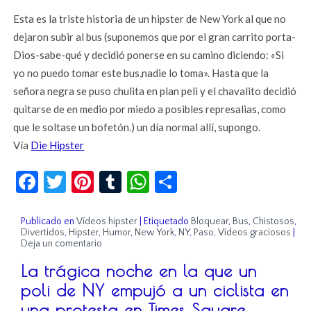
Esta es la triste historia de un hipster de New York al que no
dejaron subir al bus (suponemos que por el gran carrito porta-
Dios-sabe-qué y decidió ponerse en su camino diciendo: «Si
yo no puedo tomar este bus,nadie lo toma». Hasta que la
señora negra se puso chulita en plan peli y el chavalito decidió
quitarse de en medio por miedo a posibles represalias, como
que le soltase un bofetón.) un día normal allí, supongo.
Vía
Die Hipster
Facebook
Twitter
Pinterest
Tumblr
WhatsApp
Compartir
Publicado en
Vídeos hipster
|
Etiquetado
Bloquear
,
Bus
,
Chistosos
,
Divertidos
,
Hipster
,
Humor
,
New York
,
NY
,
Paso
,
Vídeos graciosos
|
Deja un comentario
La trágica noche en la que un
poli de NY empujó a un ciclista en
una protesta en Times Square