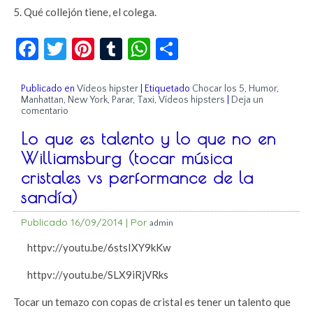
5. Qué collejón tiene, el colega.
Facebook
Twitter
Pinterest
Tumblr
WhatsApp
Compartir
Publicado en
Vídeos hipster
|
Etiquetado
Chocar los 5
,
Humor
,
Manhattan
,
New York
,
Parar
,
Taxi
,
Vídeos hipsters
|
Deja un
comentario
Lo que es talento y lo que no en
Williamsburg (tocar música
cristales vs performance de la
sandía)
Publicado
16/09/2014
|
Por
admin
httpv://youtu.be/6stsIXY9kKw
httpv://youtu.be/SLX9iRjVRks
Tocar un temazo con copas de cristal es tener un talento que