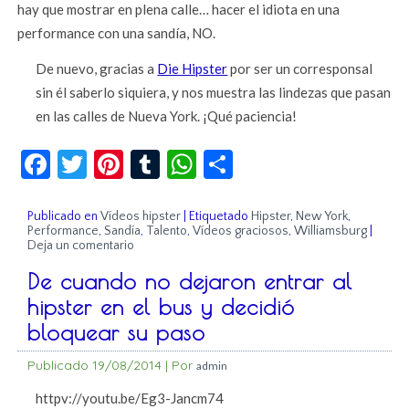
hay que mostrar en plena calle… hacer el idiota en una
performance con una sandía, NO.
De nuevo, gracias a
Die Hipster
por ser un corresponsal
sin él saberlo siquiera, y nos muestra las lindezas que pasan
en las calles de Nueva York. ¡Qué paciencia!
Facebook
Twitter
Pinterest
Tumblr
WhatsApp
Compartir
Publicado en
Vídeos hipster
|
Etiquetado
Hipster
,
New York
,
Performance
,
Sandía
,
Talento
,
Vídeos graciosos
,
Williamsburg
|
Deja un comentario
De cuando no dejaron entrar al
hipster en el bus y decidió
bloquear su paso
Publicado
19/08/2014
|
Por
admin
httpv://youtu.be/Eg3-Jancm74