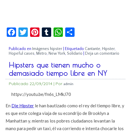
Facebook
Twitter
Pinterest
Tumblr
WhatsApp
Compartir
Publicado en
Imágenes hipster
|
Etiquetado
Cantante
,
Hipster
,
Hopeful cases
,
Metro
,
New York
,
Solidario
|
Deja un comentario
Hipsters que tienen mucho o
demasiado tiempo libre en NY
Publicado
22/09/2014
|
Por
admin
httpv://youtu.be/fn6s_LMkJ70
En
Die Hipster
le han bautizado como el rey del tiempo libre, y
es que este colega viaja de su econdrijo de Brooklyn a
Manhattan y. mientras los pobres ciudadanos levantan la
mano para pedir un taxi, él va corriendo e intenta chocarle los