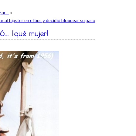
igar…
»
 al hipster en el bus y decidió bloquear su paso
6… ¡qué mujer!