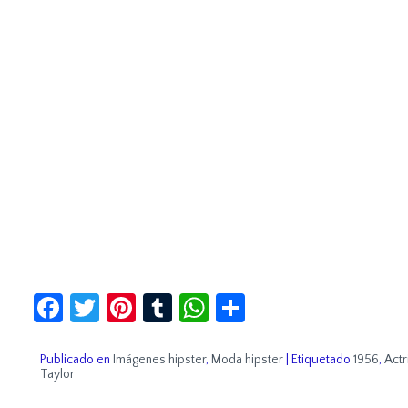
Facebook
Twitter
Pinterest
Tumblr
WhatsApp
Compartir
Publicado en
Imágenes hipster
,
Moda hipster
|
Etiquetado
1956
,
Actr
Taylor