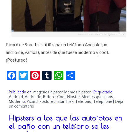
Picard de Star Trek utilizaba un teléfono Android (un
androide, vamos), antes de que fuese moderno y cool.
¡Postureo!
Facebook
Twitter
Pinterest
Tumblr
WhatsApp
Compartir
Publicado en
Imágenes hipster
,
Memes hipster
|
Etiquetado
Android
,
Androide
,
Before
,
Cool
,
Hipster
,
Memes graciosos
,
Moderno
,
Picard
,
Postureo
,
Star Trek
,
Teléfono
,
Telephone
|
Deja
un comentario
Hipsters a los que las autofotos en
el baño con un teléfono se les