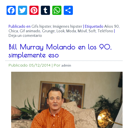
Facebook
Twitter
Pinterest
Tumblr
WhatsApp
Compartir
Publicado en
Gifs hipster
,
Imágenes hipster
|
Etiquetado
Años 90
,
Chica
,
Gif animado
,
Grunge
,
Look
,
Moda
,
Móvil
,
Soft
,
Teléfono
|
Deja un comentario
Bill Murray Molando en los 90,
simplemente eso
Publicado
05/12/2014
|
Por
admin