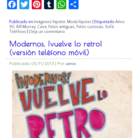
Facebook
Twitter
Pinterest
Tumblr
WhatsApp
Compartir
Publicado en
Imágenes hipster
,
Moda hipster
|
Etiquetado
Años
90
,
Bill Murray
,
Casa
,
Fotos antiguas
,
Fotos curiosas
,
Sofá
,
Teléfono
|
Deja un comentario
Modernos, ¡vuelve lo retro!
(versión teléfono móvil)
Publicado
05/11/2013
|
Por
admin