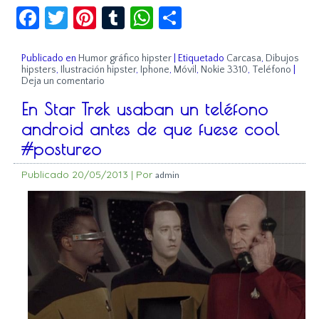
Facebook
Twitter
Pinterest
Tumblr
WhatsApp
Compartir
Publicado en
Humor gráfico hipster
|
Etiquetado
Carcasa
,
Dibujos
hipsters
,
Ilustración hipster
,
Iphone
,
Móvil
,
Nokie 3310
,
Teléfono
|
Deja un comentario
En Star Trek usaban un teléfono
android antes de que fuese cool
#postureo
Publicado
20/05/2013
|
Por
admin