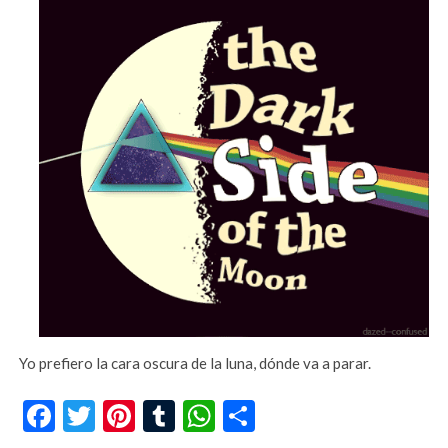
Yo prefiero la cara oscura de la luna, dónde va a parar.
Facebook
Twitter
Pinterest
Tumblr
WhatsApp
Compartir