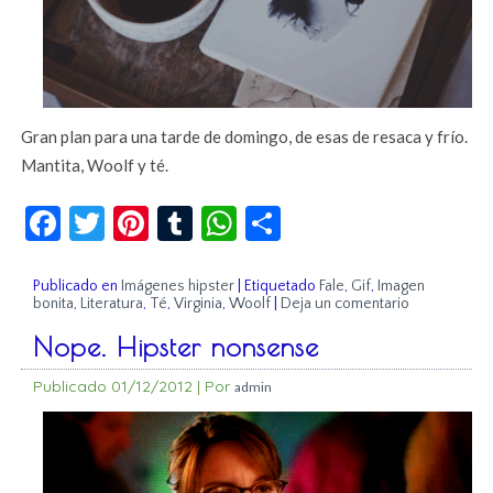
Gran plan para una tarde de domingo, de esas de resaca y frío.
Mantita, Woolf y té.
Facebook
Twitter
Pinterest
Tumblr
WhatsApp
Compartir
Publicado en
Imágenes hipster
|
Etiquetado
Fale
,
Gif
,
Imagen
bonita
,
Literatura
,
Té
,
Virginia
,
Woolf
|
Deja un comentario
Nope. Hipster nonsense
Publicado
01/12/2012
|
Por
admin