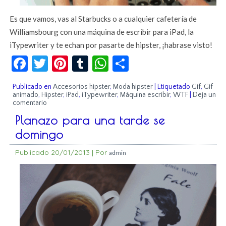
Es que vamos, vas al Starbucks o a cualquier cafetería de
Williamsbourg con una máquina de escribir para iPad, la
iTypewriter y te echan por pasarte de hipster, ¡habrase visto!
Facebook
Twitter
Pinterest
Tumblr
WhatsApp
Compartir
Publicado en
Accesorios hipster
,
Moda hipster
|
Etiquetado
Gif
,
Gif
animado
,
Hipster
,
iPad
,
iTypewriter
,
Máquina escribir
,
WTF
|
Deja un
comentario
Planazo para una tarde se
domingo
Publicado
20/01/2013
|
Por
admin