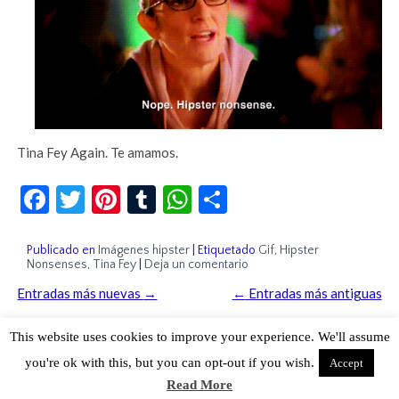
Tina Fey Again. Te amamos.
Facebook
Twitter
Pinterest
Tumblr
WhatsApp
Compartir
Publicado en
Imágenes hipster
|
Etiquetado
Gif
,
Hipster
Nonsenses
,
Tina Fey
|
Deja un comentario
Entradas más nuevas
→
←
Entradas más antiguas
This website uses cookies to improve your experience. We'll assume
you're ok with this, but you can opt-out if you wish.
Accept
Read More