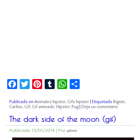
Facebook
Twitter
Pinterest
Tumblr
WhatsApp
Compartir
Publicado en
Animales hipster
,
Gifs hipster
|
Etiquetado
Bigote
,
Carlino
,
Gif
,
Gif animado
,
Hipster
,
Pug
|
Deja un comentario
The dark side of the moon (gif)
Publicado
13/01/2014
|
Por
admin