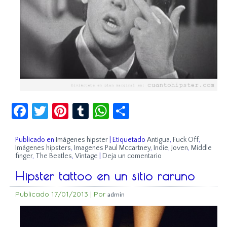
Facebook
Twitter
Pinterest
Tumblr
WhatsApp
Compartir
Publicado en
Imágenes hipster
|
Etiquetado
Antigua
,
Fuck Off
,
Imágenes hipsters
,
Imagenes Paul Mccartney
,
Indie
,
Joven
,
Middle
finger
,
The Beatles
,
Vintage
|
Deja un comentario
Hipster tattoo en un sitio raruno
Publicado
17/01/2013
|
Por
admin