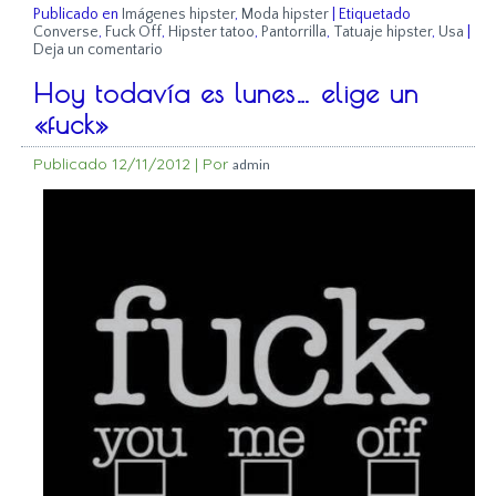
Publicado en
Imágenes hipster
,
Moda hipster
|
Etiquetado
Converse
,
Fuck Off
,
Hipster tatoo
,
Pantorrilla
,
Tatuaje hipster
,
Usa
|
Deja un comentario
Hoy todavía es lunes… elige un
«fuck»
Publicado
12/11/2012
|
Por
admin