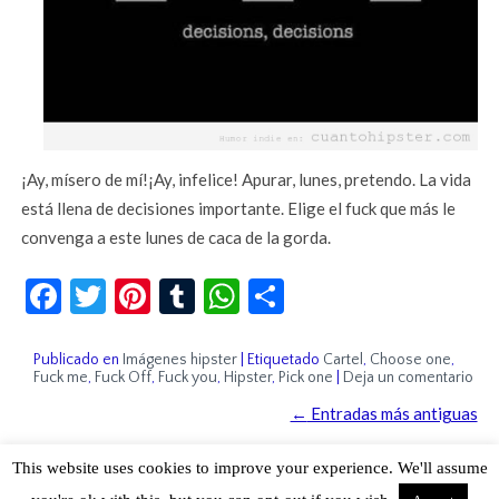
¡Ay, mísero de mí!¡Ay, infelice! Apurar, lunes, pretendo. La vida
está llena de decisiones importante. Elige el fuck que más le
convenga a este lunes de caca de la gorda.
Facebook
Twitter
Pinterest
Tumblr
WhatsApp
Compartir
Publicado en
Imágenes hipster
|
Etiquetado
Cartel
,
Choose one
,
Fuck me
,
Fuck Off
,
Fuck you
,
Hipster
,
Pick one
|
Deja un comentario
←
Entradas más antiguas
This website uses cookies to improve your experience. We'll assume
Sobre Cuánto Hipster | Aviso legal |
Contacto