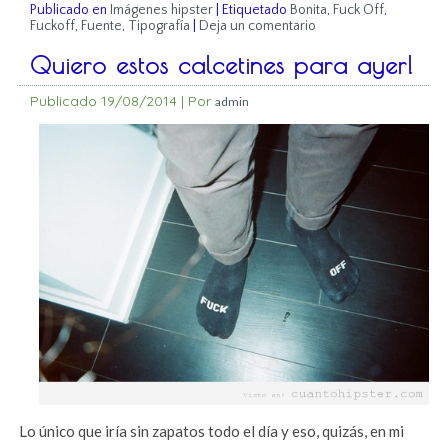
Publicado en
Imágenes hipster
|
Etiquetado
Bonita
,
Fuck Off
,
Fuckoff
,
Fuente
,
Tipografía
|
Deja un comentario
Quiero estos calcetines para ayer!
Publicado
19/08/2014
|
Por
admin
Lo único que iría sin zapatos todo el día y eso, quizás, en mi