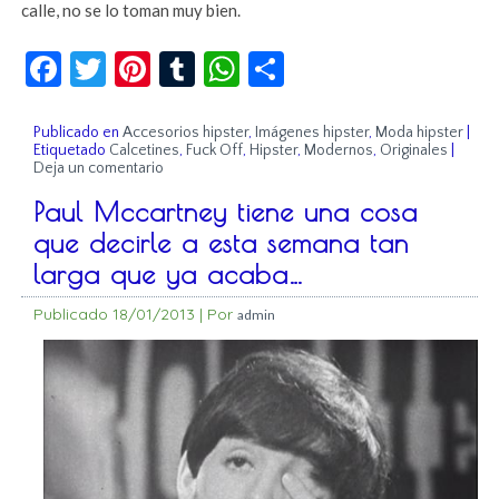
calle, no se lo toman muy bien.
Facebook
Twitter
Pinterest
Tumblr
WhatsApp
Compartir
Publicado en
Accesorios hipster
,
Imágenes hipster
,
Moda hipster
|
Etiquetado
Calcetines
,
Fuck Off
,
Hipster
,
Modernos
,
Originales
|
Deja un comentario
Paul Mccartney tiene una cosa
que decirle a esta semana tan
larga que ya acaba…
Publicado
18/01/2013
|
Por
admin