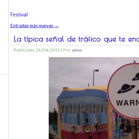
Festival
Entradas más nuevas
→
La típica señal de tráfico que te enc
Publicado
29/04/2015
|
Por
admin