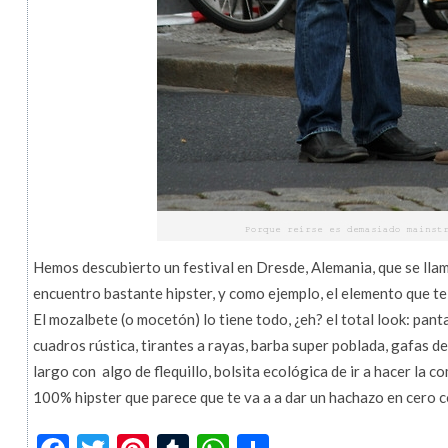
Hemos descubierto un festival en Dresde, Alemania, que se llam
encuentro bastante hipster, y como ejemplo, el elemento que t
El mozalbete (o mocetón) lo tiene todo, ¿eh? el total look: panta
cuadros rústica, tirantes a rayas, barba super poblada, gafas d
largo con algo de flequillo, bolsita ecológica de ir a hacer la 
100% hipster que parece que te va a a dar un hachazo en cero c
Facebook
Twitter
Pinterest
Tumblr
WhatsApp
Compartir