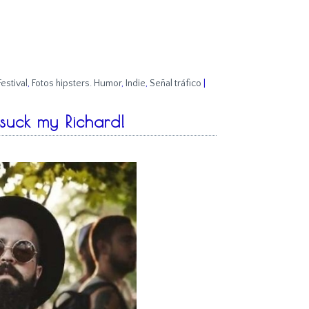
Festival
,
Fotos hipsters. Humor
,
Indie
,
Señal tráfico
|
suck my Richard!