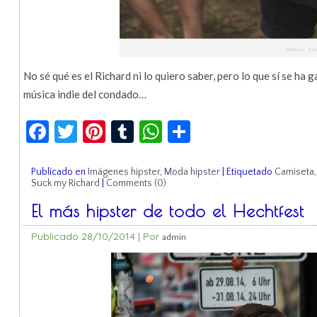
No sé qué es el Richard ni lo quiero saber, pero lo que sí se ha 
música indie del condado…
Facebook
Twitter
Pinterest
Tumblr
WhatsApp
Compartir
Publicado en
Imágenes hipster
,
Moda hipster
|
Etiquetado
Camiseta
Suck my Richard
|
Comments (0)
El más hipster de todo el Hechtfest
Publicado
28/10/2014
|
Por
admin