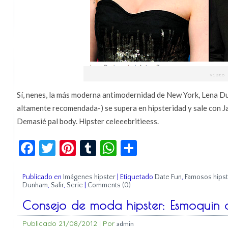
Sí, nenes, la más moderna antimodernidad de New York, Lena Dun
altamente recomendada-) se supera en hipsteridad y sale con Ja
Demasié pal body. Hipster celeeebritieess.
Facebook
Twitter
Pinterest
Tumblr
WhatsApp
Compartir
Publicado en
Imágenes hipster
|
Etiquetado
Date Fun
,
Famosos hipst
Dunham
,
Salir
,
Serie
|
Comments (0)
Consejo de moda hipster: Esmoquin 
Publicado
21/08/2012
|
Por
admin