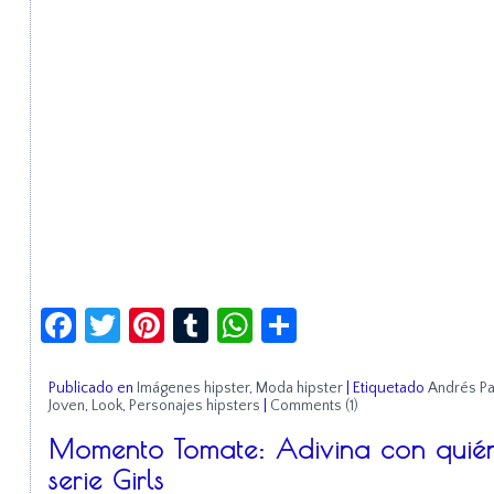
Facebook
Twitter
Pinterest
Tumblr
WhatsApp
Compartir
Publicado en
Imágenes hipster
,
Moda hipster
|
Etiquetado
Andrés Pa
Joven
,
Look
,
Personajes hipsters
|
Comments (1)
Momento Tomate: Adivina con quién
serie Girls