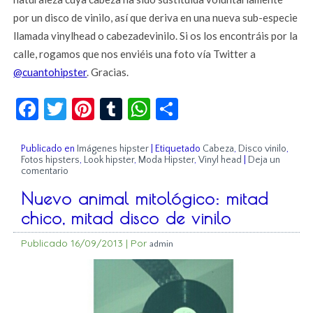
por un disco de vinilo, así que deriva en una nueva sub-especie
llamada vinylhead o cabezadevinilo. Si os los encontráis por la
calle, rogamos que nos enviéis una foto vía Twitter a
@cuantohipster
. Gracias.
Facebook
Twitter
Pinterest
Tumblr
WhatsApp
Compartir
Publicado en
Imágenes hipster
|
Etiquetado
Cabeza
,
Disco vinilo
,
Fotos hipsters
,
Look hipster
,
Moda Hipster
,
Vinyl head
|
Deja un
comentario
Nuevo animal mitológico: mitad
chico, mitad disco de vinilo
Publicado
16/09/2013
|
Por
admin