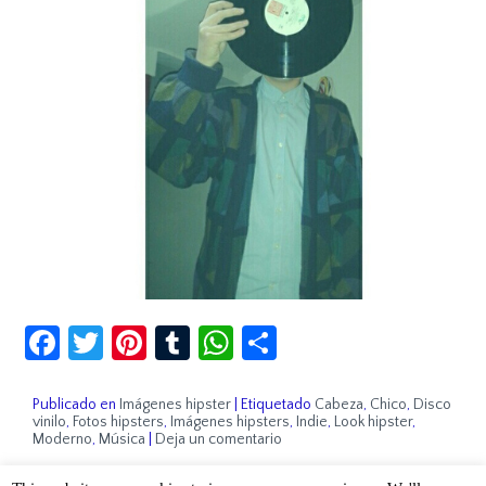
Facebook
Twitter
Pinterest
Tumblr
WhatsApp
Compartir
Publicado en
Imágenes hipster
|
Etiquetado
Cabeza
,
Chico
,
Disco
vinilo
,
Fotos hipsters
,
Imágenes hipsters
,
Indie
,
Look hipster
,
Moderno
,
Música
|
Deja un comentario