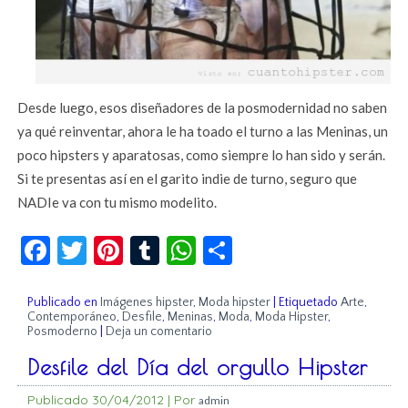
Desde luego, esos diseñadores de la posmodernidad no saben
ya qué reinventar, ahora le ha toado el turno a las Meninas, un
poco hipsters y aparatosas, como siempre lo han sido y serán.
Si te presentas así en el garito indie de turno, seguro que
NADIe va con tu mismo modelito.
Facebook
Twitter
Pinterest
Tumblr
WhatsApp
Compartir
Publicado en
Imágenes hipster
,
Moda hipster
|
Etiquetado
Arte
,
Contemporáneo
,
Desfile
,
Meninas
,
Moda
,
Moda Hipster
,
Posmoderno
|
Deja un comentario
Desfile del Día del orgullo Hipster
Publicado
30/04/2012
|
Por
admin