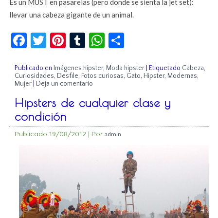
Es un MUST en pasarelas (pero donde se sienta la jet set):
llevar una cabeza gigante de un animal.
Facebook
Twitter
Pinterest
Tumblr
WhatsApp
Compartir
Publicado en
Imágenes hipster
,
Moda hipster
|
Etiquetado
Cabeza
,
Curiosidades
,
Desfile
,
Fotos curiosas
,
Gato
,
Hipster
,
Modernas
,
Mujer
|
Deja un comentario
Hipsters de cualquier clase y
condición
Publicado
19/08/2012
|
Por
admin