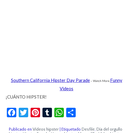
Southern California Hipster Day Parade
Funny
– Watch More
Videos
¡CUÁNTO HIPSTER!
Facebook
Twitter
Pinterest
Tumblr
WhatsApp
Compartir
Publicado en
Vídeos hipster
|
Etiquetado
Desfile
,
Día del orgullo