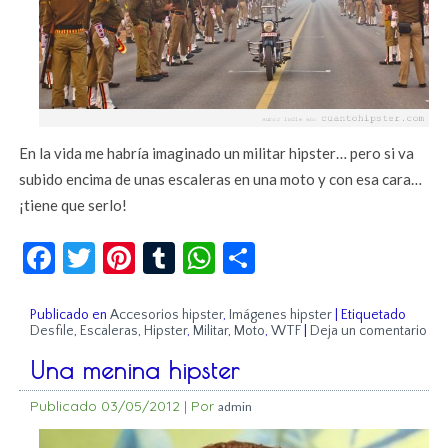
En la vida me habría imaginado un militar hipster… pero si va
subido encima de unas escaleras en una moto y con esa cara…
¡tiene que serlo!
Facebook
Twitter
Pinterest
Tumblr
WhatsApp
Compartir
Publicado en
Accesorios hipster
,
Imágenes hipster
|
Etiquetado
Desfile
,
Escaleras
,
Hipster
,
Militar
,
Moto
,
WTF
|
Deja un comentario
Una menina hipster
Publicado
03/05/2012
|
Por
admin